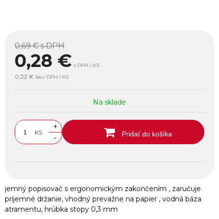
0,69 €
s DPH
0,28
€
s DPH / KS
0,22 €
bez DPH / KS
Na sklade
+
KS
Pridať do košíka
-
jemný popisovač s ergonomickým zakončením , zaručuje
príjemné držanie, vhodný prevažne na papier , vodná báza
atramentu, hrúbka stopy 0,3 mm