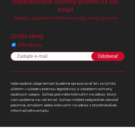
Najdôležitejšie novinky priamo na váš
email
Získajte zaujímavé informácie vždy medzi prvými
Zvoľte témy
KIN-News
Odoberať
Vaše osobné údaje (email) budeme spracovávať len za týmto
účelom v súlade s platnou legislatívou a zásadami ochrany
osobných údajov. Súhlas potvrdíte kliknutím na odkaz, ktorý
vám pošleme na váš email. Súhlas môžete kedykoľvek odvolať
písomne, emailom alebo kliknutím na odkaz z ktoréhokoľvek
informačného emailu.