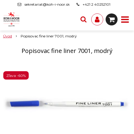
sekretariat@koh-i-noor.sk
+421 2 40252101
Úvod
Popisovac fine liner 7001, modrý
Popisovac fine liner 7001, modrý
Zľava -60%