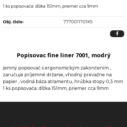
1 ks popisovača: dĺžka 151mm, priemer cca 9mm
Obj. čislo:
7770011701KS
Popisovac fine liner 7001, modrý
jemný popisovač s ergonomickým zakončením ,
zaručuje príjemné držanie, vhodný prevažne na
papier , vodná báza atramentu, hrúbka stopy 0,3 mm
1 ks popisovača: dĺžka 151mm, priemer cca 9mm