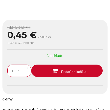
1,13 €
s DPH
0,45
€
s DPH / KS
0,37 €
bez DPH / KS
Na sklade
+
KS
Pridať do košíka
-
čierny
jemný, permanentný, svetlostály, vode odolný popisovač na