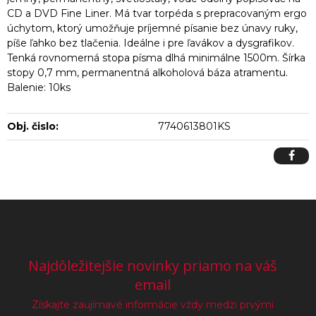
CD a DVD Fine Liner. Má tvar torpéda s prepracovaným ergo
úchytom, ktorý umožňuje príjemné písanie bez únavy ruky,
píše ľahko bez tlačenia. Ideálne i pre ľavákov a dysgrafikov.
Tenká rovnomerná stopa písma dlhá minimálne 1500m. Šírka
stopy 0,7 mm, permanentná alkoholová báza atramentu.
Balenie: 10ks
Obj. čislo:
7740613801KS
Najdôležitejšie novinky priamo na váš
email
Získajte zaujímavé informácie vždy medzi prvými