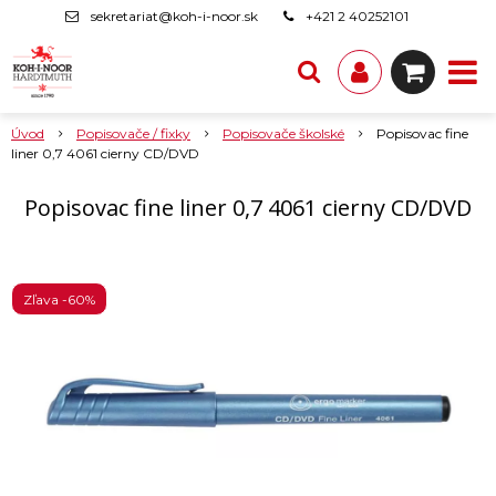
sekretariat@koh-i-noor.sk
+421 2 40252101
Úvod
Popisovače / fixky
Popisovače školské
Popisovac fine
liner 0,7 4061 cierny CD/DVD
Popisovac fine liner 0,7 4061 cierny CD/DVD
Zľava -60%