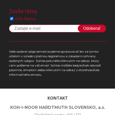
Zvoľte témy
KIN-News
Odoberať
Vaše osobné údaje (email) budeme spracovávať len za týmto
účelom v súlade s platnou legislatívou a zásadami ochrany
osobných údajov. Súhlas potvrdíte kliknutím na odkaz, ktorý
vám pošleme na váš email. Súhlas môžete kedykoľvek odvolať
písomne, emailom alebo kliknutím na odkaz z ktoréhokoľvek
informačného emailu.
KONTAKT
KOH-I-NOOR HARDTMUTH SLOVENSKO, a.s.