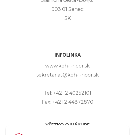
Diaľničná cesta 4564/21
903 01 Senec
SK
INFOLINKA
www.koh-i-noor.sk
sekretariat@koh-i-noor.sk
Tel: +421 2 40252101
Fax: +421 2 44872870
VŠETKO O NÁKUPE