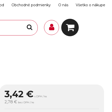
hod
Obchodné podmienky
O nás
Všetko o nákupe
3,42
€
s DPH / ks
2,78 €
bez DPH / ks