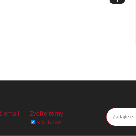
š email
Zvoľte témy
KIN-News