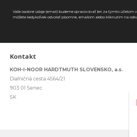
Vaše osobné údaje (email) budeme spracovávať len za týmto účelom v 
môžete kedykoľvek odvolať písomne, emailom alebo kliknutím na odk
Kontakt
KOH-I-NOOR HARDTMUTH SLOVENSKO, a.s.
Diaľničná cesta 4564/21
903 01 Senec
SK