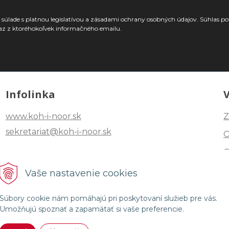
súlade s platnou legislatívou a zásadami ochrany osobných údajov. Súhlas po
az z ktoréhokoľvek informačného emailu.
Infolinka
www.koh-i-noor.sk
Z
sekretariat@koh-i-noor.sk
Tel: +421 2 40252101
Vaše nastavenie cookies
Fax: +421 2 44872870
Súbory cookie nám pomáhajú pri poskytovaní služieb pre vás.
Umožňujú spoznať a zapamätať si vaše preferencie.