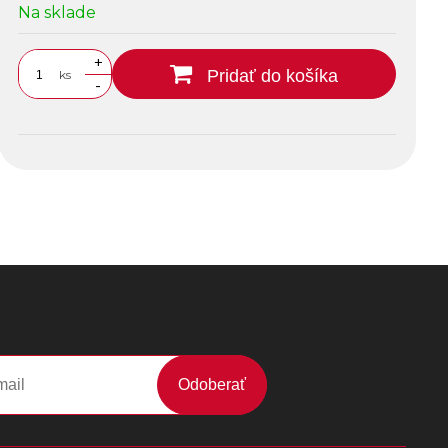
Na sklade
+
Pridať do košíka
ks
-
Odoberať