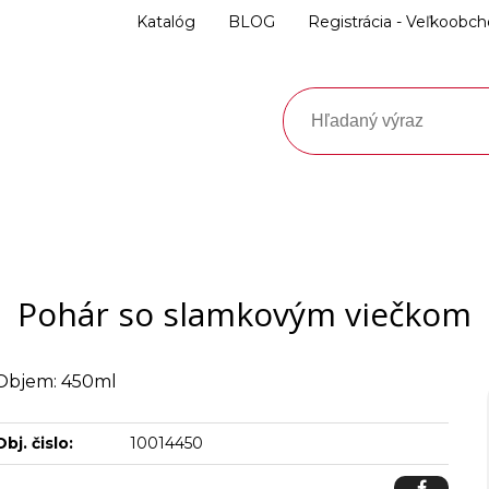
Katalóg
BLOG
Registrácia - Veľkoobc
Pohár so slamkovým viečkom
Objem: 450ml
Obj. čislo:
10014450