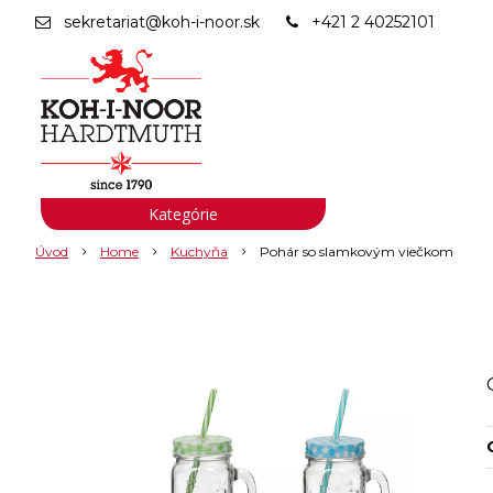
sekretariat@koh-i-noor.sk
+421 2 40252101
Kategórie
Úvod
Home
Kuchyňa
Pohár so slamkovým viečkom