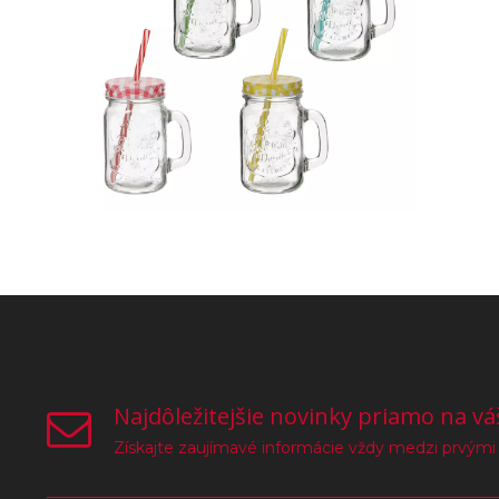
Najdôležitejšie novinky priamo na vá
Získajte zaujímavé informácie vždy medzi prvými