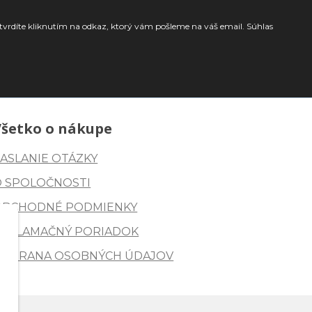
tvrdíte kliknutím na odkaz, ktorý vám pošleme na váš email. Súhlas
Všetko o nákupe
ASLANIE OTÁZKY
O SPOLOČNOSTI
OBCHODNÉ PODMIENKY
REKLAMAČNÝ PORIADOK
OCHRANA OSOBNÝCH ÚDAJOV