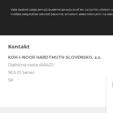
Vaše osobné údaje (email) budeme spracovávať len za týmto účelom v 
môžete kedykoľvek odvolať písomne, emailom alebo kliknutím na odk
Kontakt
KOH-I-NOOR HARDTMUTH SLOVENSKO, a.s.
Diaľničná cesta 4564/21
903 01 Senec
SK