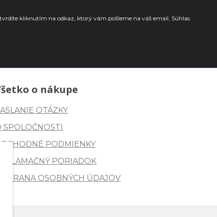
tvrdíte kliknutím na odkaz, ktorý vám pošleme na váš email. Súhlas
Všetko o nákupe
ASLANIE OTÁZKY
O SPOLOČNOSTI
OBCHODNÉ PODMIENKY
REKLAMAČNÝ PORIADOK
OCHRANA OSOBNÝCH ÚDAJOV