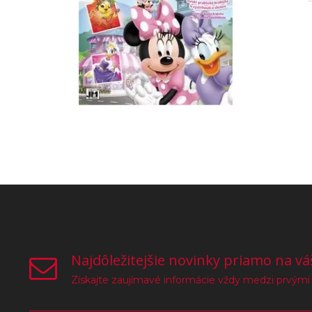
Najdôležitejšie novinky priamo na vá
Získajte zaujímavé informácie vždy medzi prvými