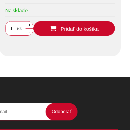
Na sklade
+
Pridať do košíka
KS
-
Odoberať