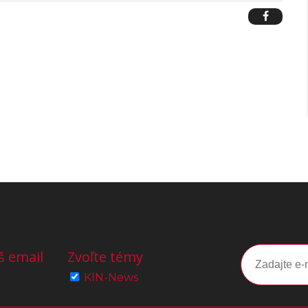
š email
Zvoľte témy
KIN-News