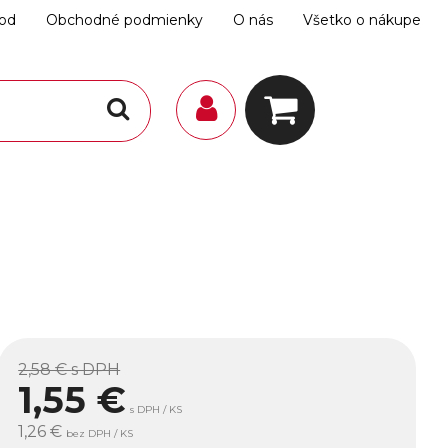
hod
Obchodné podmienky
O nás
Všetko o nákupe
2,58 €
s DPH
1,55
€
s DPH / KS
1,26 €
bez DPH / KS