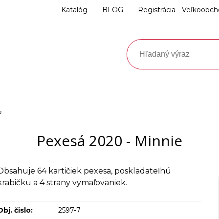
Katalóg
BLOG
Registrácia - Veľkoobc
e
Pexesá 2020 - Minnie
Obsahuje 64 kartičiek pexesa, poskladateľnú
krabičku a 4 strany vymaľovaniek.
Obj. čislo:
2597-7