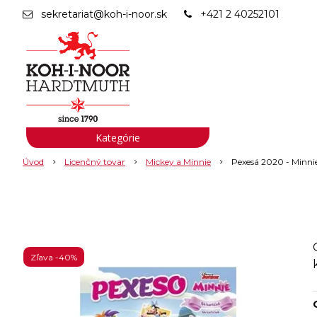
sekretariat@koh-i-noor.sk
+421 2 40252101
Kategórie
Úvod
Licenčný tovar
Mickey a Minnie
Pexesá 2020 - Minni
Zľava -40%