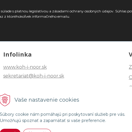
súlade s platnou legislatívou a zásadami ochrany osobných údajov. Súhlas po
az z ktoréhokoľvek informačného emailu.
Infolinka
www.koh-i-noor.sk
Z
sekretariat@koh-i-noor.sk
Tel: +421 2 40252101
Vaše nastavenie cookies
Fax: +421 2 44872870
Súbory cookie nám pomáhajú pri poskytovaní služieb pre vás.
Umožňujú spoznať a zapamätať si vaše preferencie.