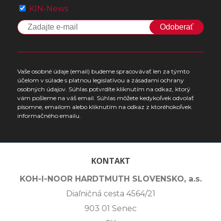
KIN-News
Odoberať
Vaše osobné údaje (email) budeme spracovávať len za týmto
účelom v súlade s platnou legislatívou a zásadami ochrany
osobných údajov. Súhlas potvrdíte kliknutím na odkaz, ktorý
vám pošleme na váš email. Súhlas môžete kedykoľvek odvolať
písomne, emailom alebo kliknutím na odkaz z ktoréhokoľvek
informačného emailu.
KONTAKT
KOH-I-NOOR HARDTMUTH SLOVENSKO, a.s.
Diaľničná cesta 4564/21
903 01 Senec