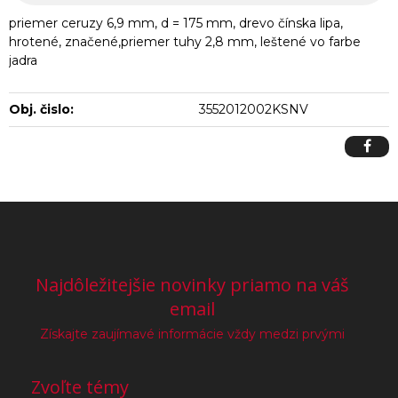
priemer ceruzy 6,9 mm, d = 175 mm, drevo čínska lipa,
hrotené, značené,priemer tuhy 2,8 mm, leštené vo farbe
jadra
Obj. čislo:
3552012002KSNV
Najdôležitejšie novinky priamo na váš
email
Získajte zaujímavé informácie vždy medzi prvými
Zvoľte témy