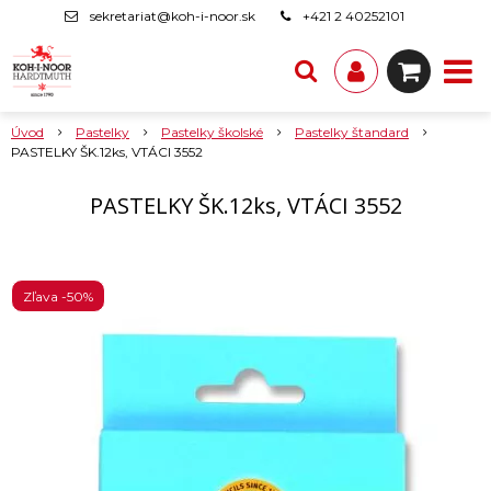
sekretariat@koh-i-noor.sk
+421 2 40252101
Úvod
Pastelky
Pastelky školské
Pastelky štandard
PASTELKY ŠK.12ks, VTÁCI 3552
PASTELKY ŠK.12ks, VTÁCI 3552
Zľava -50%