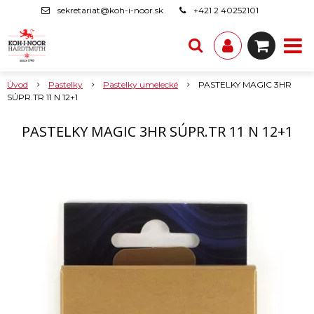
sekretariat@koh-i-noor.sk
+421 2 40252101
Úvod
Pastelky
Pastelky umelecké
PASTELKY MAGIC 3HR
SÚPR.TR 11 N 12+1
PASTELKY MAGIC 3HR SÚPR.TR 11 N 12+1