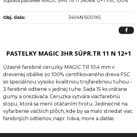
Súprava pasteliek MAGIC 3HR TR 11 3404N 12+1 FSC 100%
Obj. čislo:
3404N15001KS
PASTELKY MAGIC 3HR SÚPR.TR 11 N 12+1
Úžasné farebné ceruzky MAGIC TR 10,4 mm v
drevenej obálke zo 100% certifikovaného dreva FSC
so špeciálnou vysoko kvalitnou trojfarebnou tuhou -
3 farebné odtiene v jednej tuhe. Sada 15 ks vrátane
gumy a orezávača. Ceruzka vytvára viacfarebnú
stopu, ktorá sa mení otáčaním hrotu. Jedinečné na
vyfarbenie väčších plôch, kde by sa malo striedať viac
farebných odtieňov, napr. tráva, more a ďalšie.