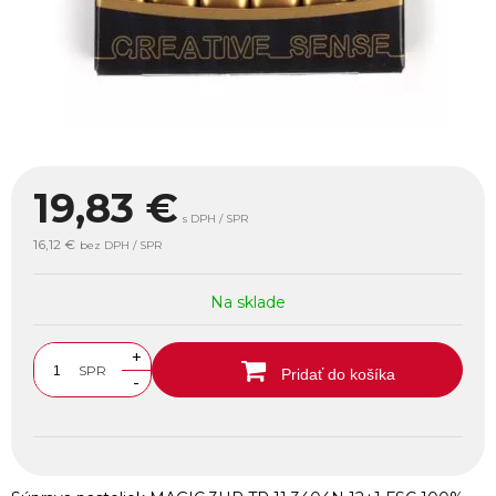
19,83
€
s DPH / SPR
16,12 €
bez DPH / SPR
Na sklade
+
SPR
Pridať do košíka
-