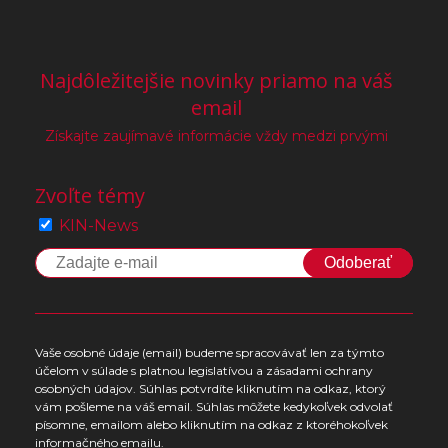
Najdôležitejšie novinky priamo na váš
email
Získajte zaujímavé informácie vždy medzi prvými
Zvoľte témy
KIN-News
Odoberať
Vaše osobné údaje (email) budeme spracovávať len za týmto
účelom v súlade s platnou legislatívou a zásadami ochrany
osobných údajov. Súhlas potvrdíte kliknutím na odkaz, ktorý
vám pošleme na váš email. Súhlas môžete kedykoľvek odvolať
písomne, emailom alebo kliknutím na odkaz z ktoréhokoľvek
informačného emailu.