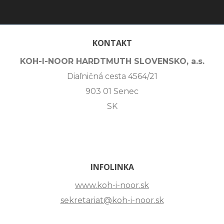
KONTAKT
KOH-I-NOOR HARDTMUTH SLOVENSKO, a.s.
Diaľničná cesta 4564/21
903 01 Senec
SK
INFOLINKA
www.koh-i-noor.sk
sekretariat@koh-i-noor.sk