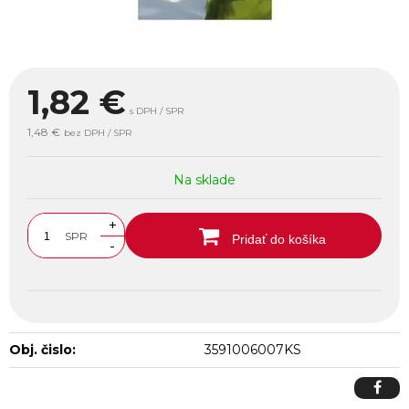
1,82
€
s DPH / SPR
1,48 €
bez DPH / SPR
Na sklade
+
SPR
Pridať do košíka
-
Obj. čislo:
3591006007KS