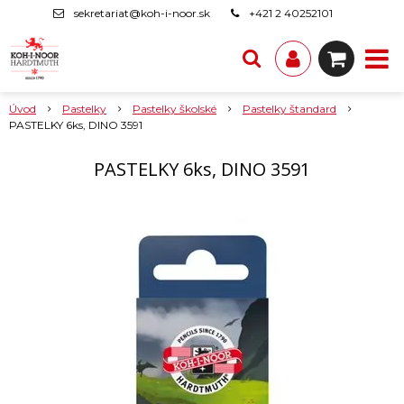
sekretariat@koh-i-noor.sk
+421 2 40252101
Úvod
Pastelky
Pastelky školské
Pastelky štandard
PASTELKY 6ks, DINO 3591
PASTELKY 6ks, DINO 3591