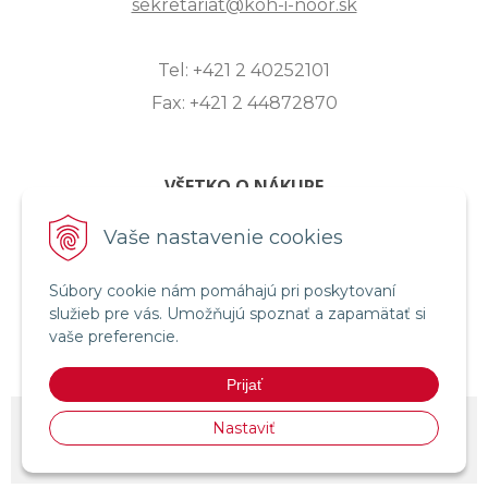
sekretariat@koh-i-noor.sk
Tel: +421 2 40252101
Fax: +421 2 44872870
VŠETKO O NÁKUPE
ZASLANIE OTÁZKY
Vaše nastavenie cookies
O SPOLOČNOSTI
Súbory cookie nám pomáhajú pri poskytovaní
OBCHODNÉ PODMIENKY
služieb pre vás. Umožňujú spoznať a zapamätať si
REKLAMAČNÝ PORIADOK
vaše preferencie.
OCHRANA OSOBNÝCH ÚDAJOV
Prijať
© 2026 KOH-I-NOOR HARDTMUTH SLOVENSKO •
NextShop
&
e-shop
Nastaviť
Pohoda Connector
by
NextCom s.r.o.