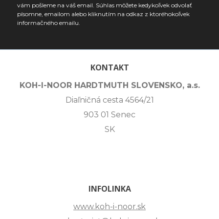
vám pošleme na váš email. Súhlas môžete kedykoľvek odvolať
písomne, emailom alebo kliknutím na odkaz z ktoréhokoľvek
informačného emailu.
KONTAKT
KOH-I-NOOR HARDTMUTH SLOVENSKO, a.s.
Diaľničná cesta 4564/21
903 01 Senec
SK
INFOLINKA
www.koh-i-noor.sk