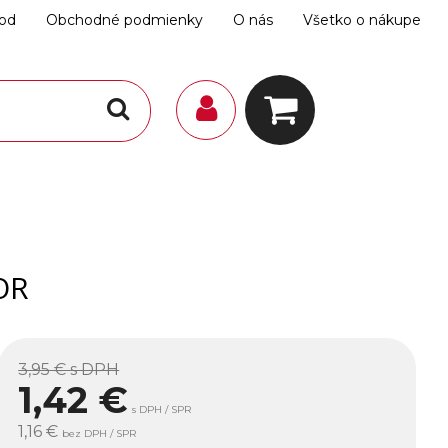
hod
Obchodné podmienky
O nás
Všetko o nákupe
OR
3,95 €
s DPH
1,42
€
s DPH / SPR
1,16 €
bez DPH / SPR