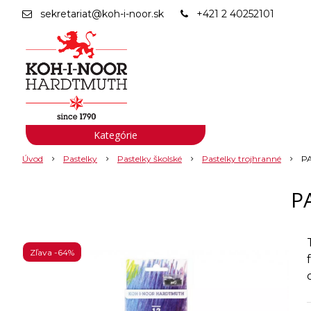
sekretariat@koh-i-noor.sk
+421 2 40252101
Kategórie
Úvod
Pastelky
Pastelky školské
Pastelky trojhranné
PA
P
Zľava -64%