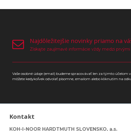
Najdôležitejšie novinky priamo na vá
Získajte zaujímavé informácie vždy medzi prvými
Vaše osobné údaje (email) budeme spracovávať len za týmto účelom v 
môžete kedykoľvek odvolať písomne, emailom alebo kliknutím na odk
Kontakt
KOH-I-NOOR HARDTMUTH SLOVENSKO, a.s.