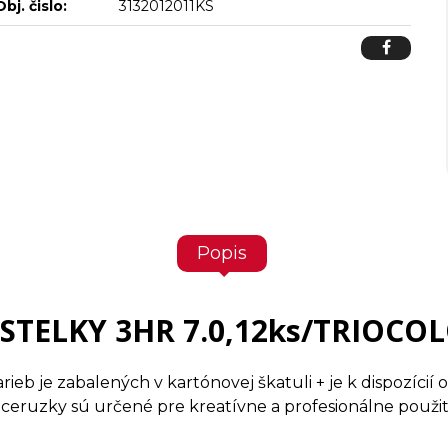
Obj. čislo:
3132012011KS
Popis
STELKY 3HR 7.0,12ks/TRIOCO
ieb je zabalených v kartónovej škatuli + je k dispozíci
eruzky sú určené pre kreatívne a profesionálne použitie