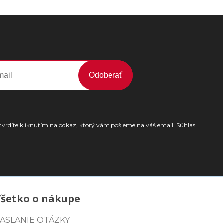
Odoberať
tvrdíte kliknutím na odkaz, ktorý vám pošleme na váš email. Súhlas
Všetko o nákupe
ASLANIE OTÁZKY