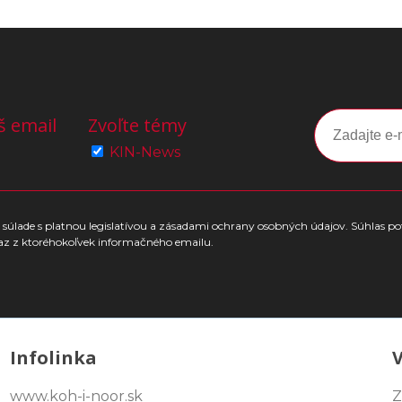
š email
Zvoľte témy
KIN-News
súlade s platnou legislatívou a zásadami ochrany osobných údajov. Súhlas po
az z ktoréhokoľvek informačného emailu.
Infolinka
www.koh-i-noor.sk
Z