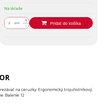
Na sklade
+
Pridať do košíka
SPR
-
LOR
í orezávač na ceruzky. Ergonomický trojuholníkový
. Balenie: 12