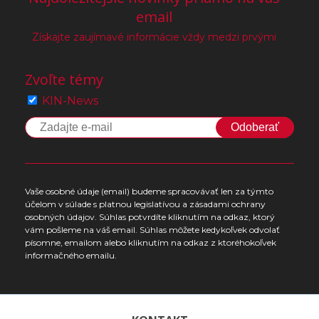
email
Získajte zaujímavé informácie vždy medzi prvými
Zvoľte témy
KIN-News
Odoberať
Vaše osobné údaje (email) budeme spracovávať len za týmto
účelom v súlade s platnou legislatívou a zásadami ochrany
osobných údajov. Súhlas potvrdíte kliknutím na odkaz, ktorý
vám pošleme na váš email. Súhlas môžete kedykoľvek odvolať
písomne, emailom alebo kliknutím na odkaz z ktoréhokoľvek
informačného emailu.