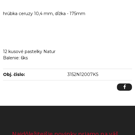
hrúbka ceruzy 10,4 mm, dĺžka - 175mm
12 kusové pastelky Natur
Balenie: 6ks
Obj. čislo:
3152N12007KS
Najdôležitejšie novinky priamo na váš