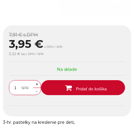
7,91 €
s DPH
3,95
€
s DPH / SPR
3,22 €
bez DPH / SPR
Na sklade
+
SPR
Pridať do košíka
-
3-hr. pastelky na kreslenie pre deti,