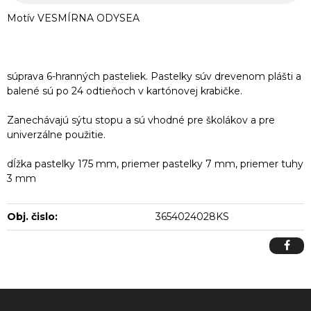
Motív VESMÍRNA ODYSEA
súprava 6-hranných pasteliek. Pastelky súv drevenom plášti a
balené sú po 24 odtieňoch v kartónovej krabičke.
Zanechávajú sýtu stopu a sú vhodné pre školákov a pre
univerzálne použitie.
dĺžka pastelky 175 mm, priemer pastelky 7 mm, priemer tuhy
3 mm
Obj. čislo:
3654024028KS