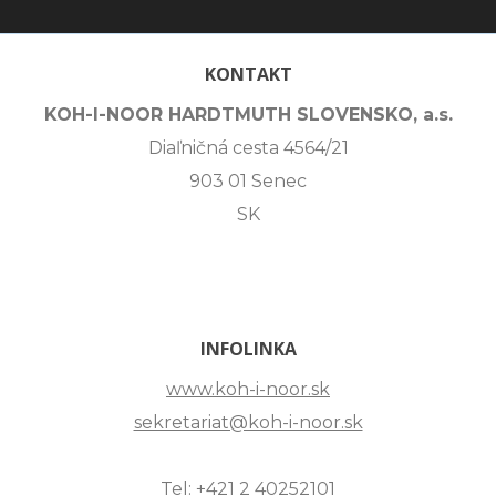
KONTAKT
KOH-I-NOOR HARDTMUTH SLOVENSKO, a.s.
Diaľničná cesta 4564/21
903 01 Senec
SK
INFOLINKA
www.koh-i-noor.sk
sekretariat@koh-i-noor.sk
Tel: +421 2 40252101