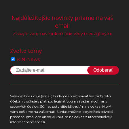
Najdôležitejšie novinky priamo na váš
email
Získajte zaujímavé informácie vždy medzi prvými
Zvoľte témy
KIN-News
Odoberať
Vaše osobné údaje (email) budeme spracovávať len za týmto
účelom v súlade s platnou legislatívou a zásadami ochrany
osobných údajov. Súhlas potvrdíte kliknutím na odkaz, ktorý
vám pošleme na váš email. Súhlas môžete kedykoľvek odvolať
písomne, emailom alebo kliknutím na odkaz z ktoréhokoľvek
informačného emailu.