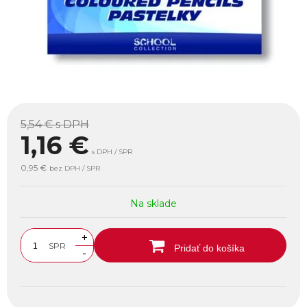
5,54 €
s DPH
1,16
€
s DPH / SPR
0,95 €
bez DPH / SPR
Na sklade
+
SPR
Pridať do košíka
-