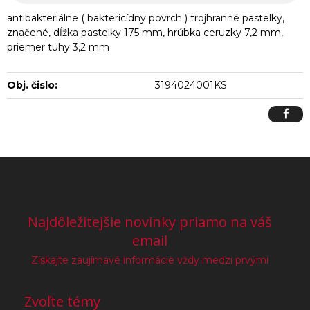
antibakteriálne ( baktericídny povrch ) trojhranné pastelky,
značené, dĺžka pastelky 175 mm, hrúbka ceruzky 7,2 mm,
priemer tuhy 3,2 mm
Obj. čislo:
3194024001KS
Najdôležitejšie novinky priamo na váš
email
Získajte zaujímavé informácie vždy medzi prvými
Zvoľte témy