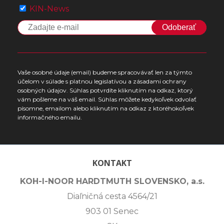
KIN-News
Odoberať
Vaše osobné údaje (email) budeme spracovávať len za týmto
účelom v súlade s platnou legislatívou a zásadami ochrany
osobných údajov. Súhlas potvrdíte kliknutím na odkaz, ktorý
vám pošleme na váš email. Súhlas môžete kedykoľvek odvolať
písomne, emailom alebo kliknutím na odkaz z ktoréhokoľvek
informačného emailu.
KONTAKT
KOH-I-NOOR HARDTMUTH SLOVENSKO, a.s.
Diaľničná cesta 4564/21
903 01 Senec