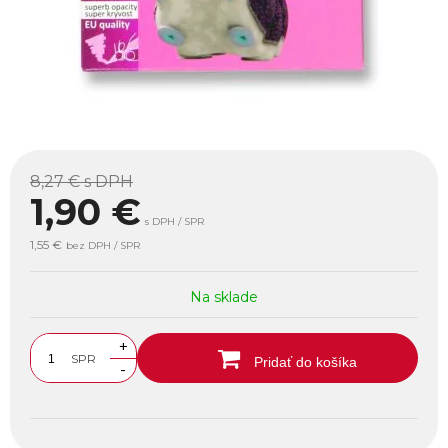
8,27 €
s DPH
1,90
€
s DPH / SPR
1,55 €
bez DPH / SPR
Na sklade
+
SPR
Pridať do košíka
-