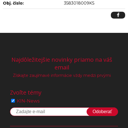
Obj. čislo:
3583018009KS
Najdôležitejšie novinky priamo na váš
email
Získajte zaujímavé informácie vždy medzi prvými
Zvoľte témy
KIN-News
Odoberať