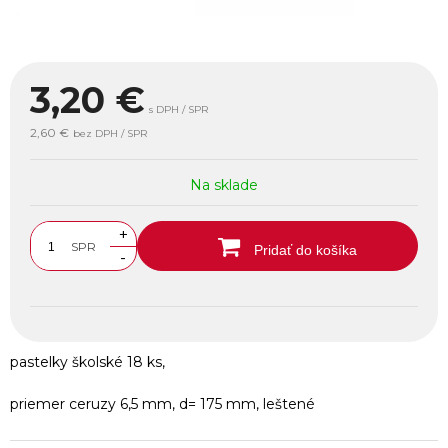
3,20
€
s DPH / SPR
2,60 €
bez DPH / SPR
Na sklade
+
SPR
Pridať do košíka
-
pastelky školské 18 ks,
priemer ceruzy 6,5 mm, d= 175 mm, leštené