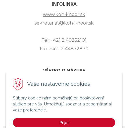
INFOLINKA
www.koh-i-noor.sk
sekretariat@koh-i-noor.sk
Tel: +421 2 40252101
Fax: +421 2 44872870
VŠETKO O NÁKUPE
ZASLANIE OTÁZKY
Vaše nastavenie cookies
O SPOLOČNOSTI
Súbory cookie nám pomáhajú pri poskytovaní
OBCHODNÉ PODMIENKY
služieb pre vás. Umožňujú spoznať a zapamätať si
REKLAMAČNÝ PORIADOK
vaše preferencie.
OCHRANA OSOBNÝCH ÚDAJOV
Prijať