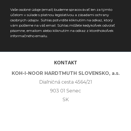
Vaše osobné údaje (email) budeme spracovávať len za týmto
účelom v súlade s platnou legislatívou a zásadami ochrany
osobných údajov. Súhlas potvrdíte kliknutím na odkaz, ktorý
vám pošleme na váš email. Súhlas môžete kedykoľvek odvolať
písomne, emailom alebo kliknutím na odkaz z ktoréhokoľvek
informačného emailu.
KONTAKT
KOH-I-NOOR HARDTMUTH SLOVENSKO, a.s.
Diaľničná cesta 4564/21
903 01 Senec
SK