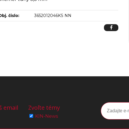
Obj. čislo:
3652012046KS NN
š email
Zvoľte témy
KIN-News