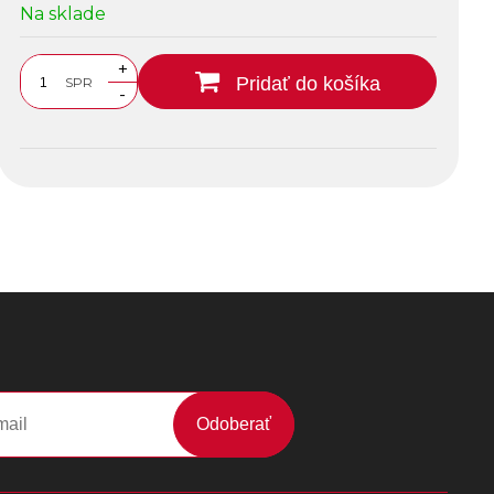
Na sklade
+
Pridať do košíka
SPR
-
Odoberať