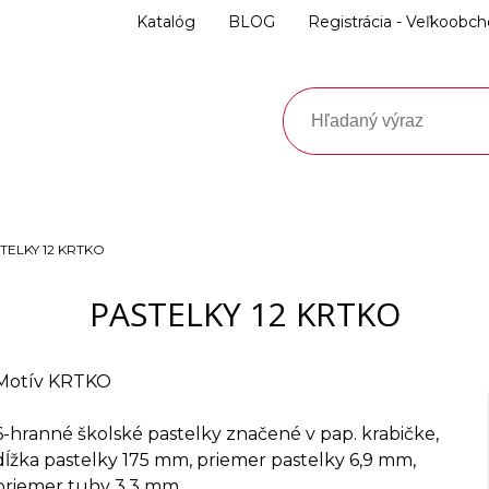
Katalóg
BLOG
Registrácia - Veľkoobc
TELKY 12 KRTKO
PASTELKY 12 KRTKO
Motív KRTKO
6-hranné školské pastelky značené v pap. krabičke,
dĺžka pastelky 175 mm, priemer pastelky 6,9 mm,
priemer tuhy 3,3 mm