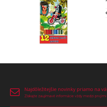
Najdôležitejšie novinky priamo na vá
Získajte zaujímavé informácie vždy medzi prvými