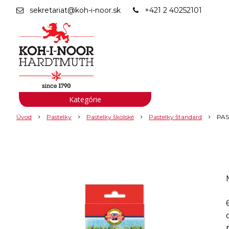
sekretariat@koh-i-noor.sk
+421 2 40252101
Kategórie
Úvod
Pastelky
Pastelky školské
Pastelky štandard
PAS