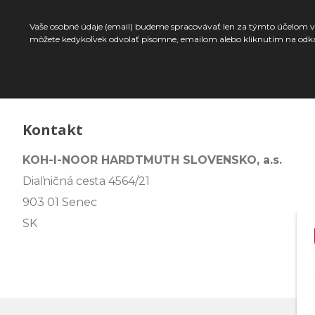
Vaše osobné údaje (email) budeme spracovávať len za týmto účelom v 
môžete kedykoľvek odvolať písomne, emailom alebo kliknutím na odk
Kontakt
KOH-I-NOOR HARDTMUTH SLOVENSKO, a.s.
Diaľničná cesta 4564/21
903 01 Senec
SK