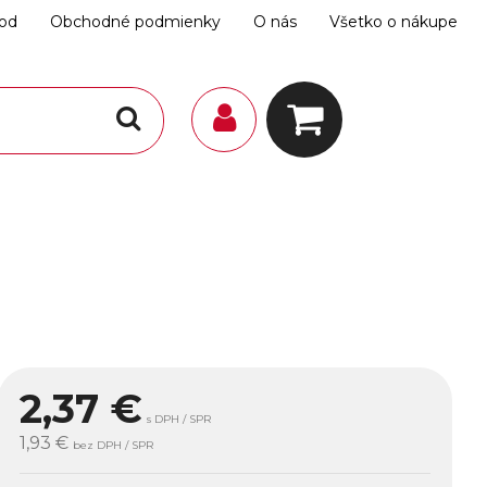
hod
Obchodné podmienky
O nás
Všetko o nákupe
2,37
€
s DPH / SPR
1,93 €
bez DPH / SPR