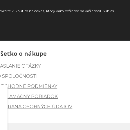
tvrdíte kliknutím na odkaz, ktorý vám pošleme na váš email. Súhlas
Všetko o nákupe
ASLANIE OTÁZKY
O SPOLOČNOSTI
OBCHODNÉ PODMIENKY
REKLAMAČNÝ PORIADOK
OCHRANA OSOBNÝCH ÚDAJOV