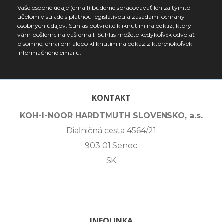
Vaše osobné údaje (email) budeme spracovávať len za týmto
účelom v súlade s platnou legislatívou a zásadami ochrany
osobných údajov. Súhlas potvrdíte kliknutím na odkaz, ktorý
vám pošleme na váš email. Súhlas môžete kedykoľvek odvolať
písomne, emailom alebo kliknutím na odkaz z ktoréhokoľvek
informačného emailu.
KONTAKT
KOH-I-NOOR HARDTMUTH SLOVENSKO, a.s.
Diaľničná cesta 4564/21
903 01 Senec
SK
INFOLINKA