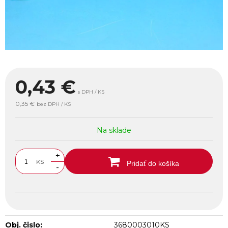
0,43
€
s DPH / KS
0,35 €
bez DPH / KS
Na sklade
+
KS
Pridať do košíka
-
Obj. čislo:
3680003010KS