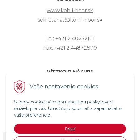
www.koh-i-noor.sk
sekretariat@koh-i-noor.sk
Tel: +421 2 40252101
Fax: +421 2 44872870
VŠETKO O NÁKUPE
ZASLANIE OTÁZKY
Vaše nastavenie cookies
O SPOLOČNOSTI
Súbory cookie nám pomáhajú pri poskytovaní
OBCHODNÉ PODMIENKY
služieb pre vás. Umožňujú spoznať a zapamätať si
REKLAMAČNÝ PORIADOK
vaše preferencie.
OCHRANA OSOBNÝCH ÚDAJOV
Prijať