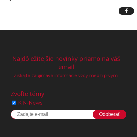
Najdôležitejšie novinky priamo na váš
email
Získajte zaujímavé informácie vždy medzi prvými
Zvoľte témy
KIN-News
Odoberať