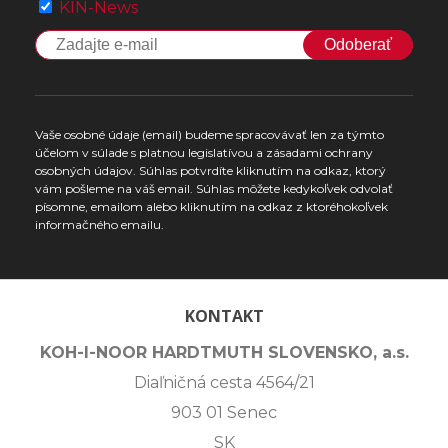
KIN-News
Odoberať
Vaše osobné údaje (email) budeme spracovávať len za týmto
účelom v súlade s platnou legislatívou a zásadami ochrany
osobných údajov. Súhlas potvrdíte kliknutím na odkaz, ktorý
vám pošleme na váš email. Súhlas môžete kedykoľvek odvolať
písomne, emailom alebo kliknutím na odkaz z ktoréhokoľvek
informačného emailu.
KONTAKT
KOH-I-NOOR HARDTMUTH SLOVENSKO, a.s.
Diaľničná cesta 4564/21
903 01 Senec
SK