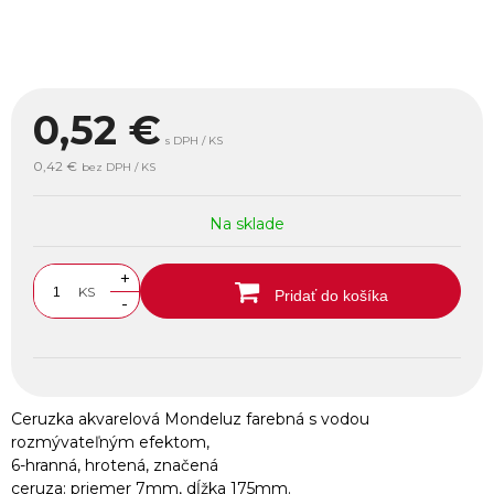
0,52
€
s DPH / KS
0,42 €
bez DPH / KS
Na sklade
+
KS
Pridať do košíka
-
Ceruzka akvarelová Mondeluz farebná s vodou
rozmývateľným efektom,
6-hranná, hrotená, značená
ceruza: priemer 7mm, dĺžka 175mm.