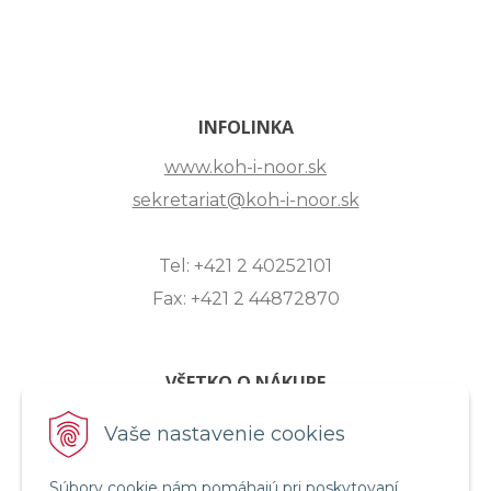
INFOLINKA
www.koh-i-noor.sk
sekretariat@koh-i-noor.sk
Tel: +421 2 40252101
Fax: +421 2 44872870
VŠETKO O NÁKUPE
ZASLANIE OTÁZKY
Vaše nastavenie cookies
O SPOLOČNOSTI
Súbory cookie nám pomáhajú pri poskytovaní
OBCHODNÉ PODMIENKY