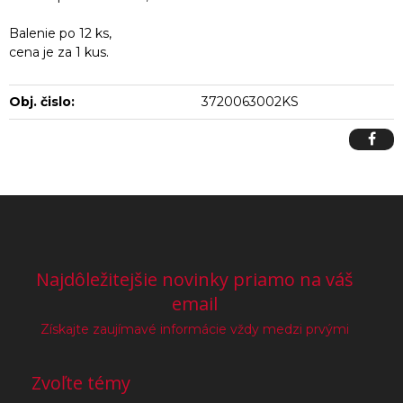
Balenie po 12 ks,
cena je za 1 kus.
Obj. čislo:
3720063002KS
Najdôležitejšie novinky priamo na váš
email
Získajte zaujímavé informácie vždy medzi prvými
Zvoľte témy