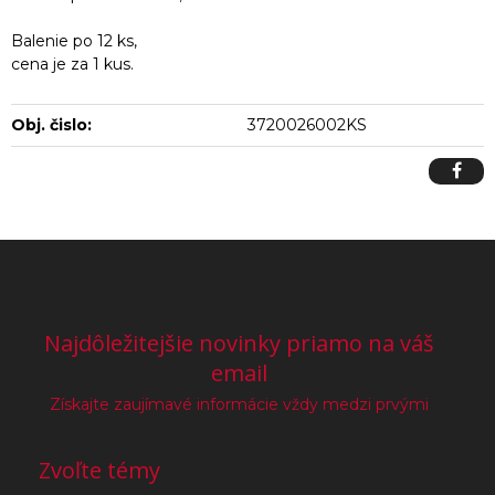
Balenie po 12 ks,
cena je za 1 kus.
Obj. čislo:
3720026002KS
Najdôležitejšie novinky priamo na váš
email
Získajte zaujímavé informácie vždy medzi prvými
Zvoľte témy