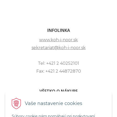
INFOLINKA
www.koh-i-noor.sk
sekretariat@koh-i-noor.sk
Tel: +421 2 40252101
Fax: +421 2 44872870
VŠETKO O NÁKUPE
ZASLANIE OTÁZKY
Vaše nastavenie cookies
O SPOLOČNOSTI
Súbory cookie nám pomáhajú pri poskytovaní
OBCHODNÉ PODMIENKY