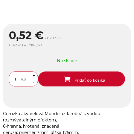
0,52
€
s DPH / KS
0,42 €
bez DPH / KS
Na sklade
+
KS
Pridať do košíka
-
Ceruzka akvarelová Mondeluz farebná s vodou
rozmývateľným efektom,
6-hranná, hrotená, značená
ceruza: priemer 7mm, dĺžka 175mm.