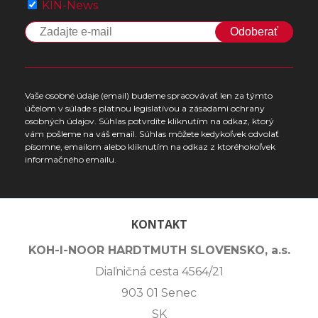
KIN-News
Odoberať
Vaše osobné údaje (email) budeme spracovávať len za týmto
účelom v súlade s platnou legislatívou a zásadami ochrany
osobných údajov. Súhlas potvrdíte kliknutím na odkaz, ktorý
vám pošleme na váš email. Súhlas môžete kedykoľvek odvolať
písomne, emailom alebo kliknutím na odkaz z ktoréhokoľvek
informačného emailu.
KONTAKT
KOH-I-NOOR HARDTMUTH SLOVENSKO, a.s.
Diaľničná cesta 4564/21
903 01 Senec
SK