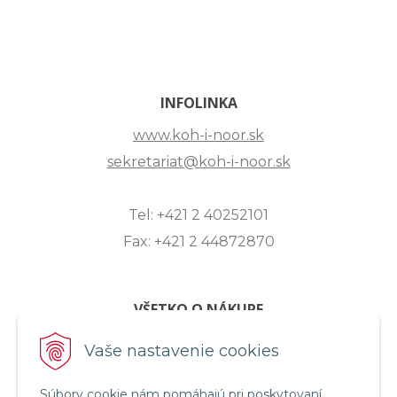
INFOLINKA
www.koh-i-noor.sk
sekretariat@koh-i-noor.sk
Tel: +421 2 40252101
Fax: +421 2 44872870
VŠETKO O NÁKUPE
ZASLANIE OTÁZKY
Vaše nastavenie cookies
O SPOLOČNOSTI
Súbory cookie nám pomáhajú pri poskytovaní
OBCHODNÉ PODMIENKY