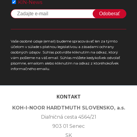
KIN-News
Odoberať
Vaše osobné údaje (email) budeme spracovávať len za týmto
účelom v súlade s platnou legislatívou a zásadami ochrany
osobných údajov. Súhlas potvrdíte kliknutím na odkaz, ktorý
vám pošleme na váš email. Súhlas môžete kedykoľvek odvolať
písomne, emailom alebo kliknutím na odkaz z ktoréhokoľvek
informačného emailu.
KONTAKT
KOH-I-NOOR HARDTMUTH SLOVENSKO, a.s.
Diaľničná cesta 4564/21
903 01 Senec
SK