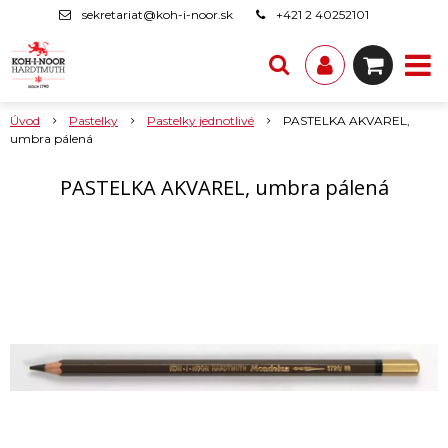
sekretariat@koh-i-noor.sk
+421 2 40252101
Úvod
Pastelky
Pastelky jednotlivé
PASTELKA AKVAREL,
umbra pálená
PASTELKA AKVAREL, umbra pálená