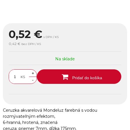
0,52
€
s DPH / KS
0,42 €
bez DPH / KS
Na sklade
+
KS
Pridať do košíka
-
Ceruzka akvarelová Mondeluz farebná s vodou
rozmývateľným efektom,
6-hranná, hrotená, značená
ceruza: priemer 7mm, dĺžka 175mm.