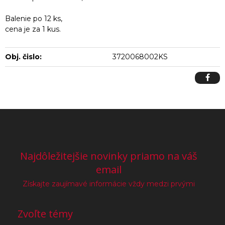
Balenie po 12 ks,
cena je za 1 kus.
Obj. čislo:
3720068002KS
Najdôležitejšie novinky priamo na váš
email
Získajte zaujímavé informácie vždy medzi prvými
Zvoľte témy