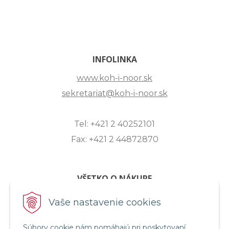
INFOLINKA
www.koh-i-noor.sk
sekretariat@koh-i-noor.sk
Tel: +421 2 40252101
Fax: +421 2 44872870
VŠETKO O NÁKUPE
ZASLANIE OTÁZKY
Vaše nastavenie cookies
O SPOLOČNOSTI
Súbory cookie nám pomáhajú pri poskytovaní
OBCHODNÉ PODMIENKY