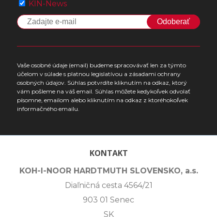
KIN-News
Odoberať
Vaše osobné údaje (email) budeme spracovávať len za týmto
účelom v súlade s platnou legislatívou a zásadami ochrany
osobných údajov. Súhlas potvrdíte kliknutím na odkaz, ktorý
vám pošleme na váš email. Súhlas môžete kedykoľvek odvolať
písomne, emailom alebo kliknutím na odkaz z ktoréhokoľvek
informačného emailu.
KONTAKT
KOH-I-NOOR HARDTMUTH SLOVENSKO, a.s.
Diaľničná cesta 4564/21
903 01 Senec
SK