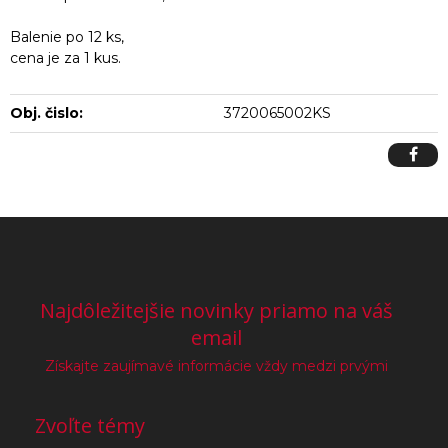
Balenie po 12 ks,
cena je za 1 kus.
Obj. čislo:
3720065002KS
Najdôležitejšie novinky priamo na váš
email
Získajte zaujímavé informácie vždy medzi prvými
Zvoľte témy