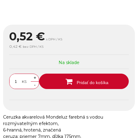
0,52
€
s DPH / KS
0,42 €
bez DPH / KS
Na sklade
+
KS
Pridať do košíka
-
Ceruzka akvarelová Mondeluz farebná s vodou
rozmývateľným efektom,
6-hranná, hrotená, značená
ceruza: priemer 7mm, dĺžka 175mm.