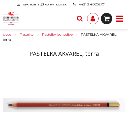
sekretariat@koh-i-noor.sk
+421 2 40252101
Úvod
Pastelky
Pastelky jednotlivé
PASTELKA AKVAREL,
terra
PASTELKA AKVAREL, terra