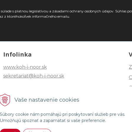
súlade s platnou legislatívou a zásadami ochrany osobných údajov. Súhlas po
az z ktoréhokoľvek informačného emailu.
Infolinka
www.koh-i-noor.sk
Z
sekretariat@koh-i-noor.sk
Tel: +421 2 40252101
Vaše nastavenie cookies
Fax: +421 2 44872870
Súbory cookie nám pomáhajú pri poskytovaní služieb pre vás.
Umožňujú spoznať a zapamätať si vaše preferencie.