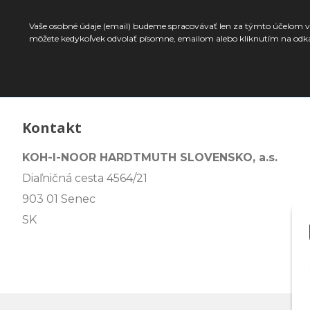
Vaše osobné údaje (email) budeme spracovávať len za týmto účelom v 
môžete kedykoľvek odvolať písomne, emailom alebo kliknutím na odk
Kontakt
KOH-I-NOOR HARDTMUTH SLOVENSKO, a.s.
Diaľničná cesta 4564/21
903 01 Senec
SK