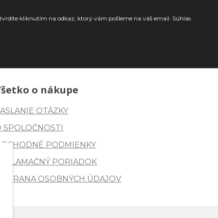
tvrdíte kliknutím na odkaz, ktorý vám pošleme na váš email. Súhlas
Všetko o nákupe
ASLANIE OTÁZKY
O SPOLOČNOSTI
OBCHODNÉ PODMIENKY
REKLAMAČNÝ PORIADOK
OCHRANA OSOBNÝCH ÚDAJOV