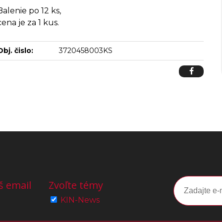
Balenie po 12 ks,
cena je za 1 kus.
Obj. čislo:
3720458003KS
š email
Zvoľte témy
KIN-News