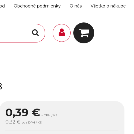
hod
Obchodné podmienky
O nás
Všetko o nákupe
8
0,39
€
s DPH / KS
0,32 €
bez DPH / KS