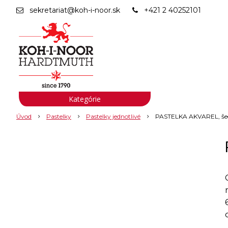
sekretariat@koh-i-noor.sk
+421 2 40252101
Kategórie
Úvod
Pastelky
Pastelky jednotlivé
PASTELKA AKVAREL, šed