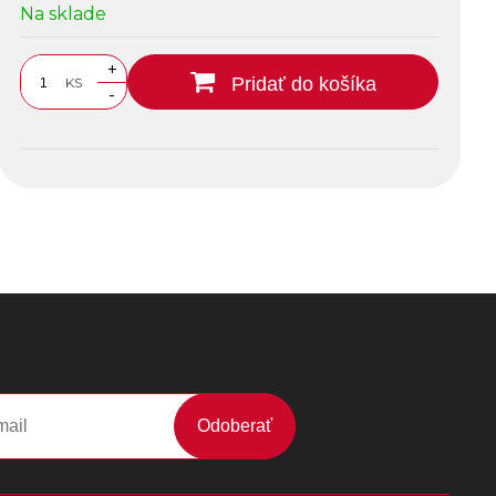
Na sklade
+
Pridať do košíka
KS
-
Odoberať