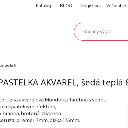
Katalóg
BLOG
Registrácia - Veľkoobc
á teplá 8
PASTELKA AKVAREL, šedá teplá 
Ceruzka akvarelová Mondeluz farebná s vodou
rozmývateľným efektom,
6-hranná, hrotená, značená
ceruza: priemer 7mm, dĺžka 175mm.