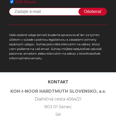
KIN-News
Odoberať
Vaše osobné údaje (email) budeme spracovávať len za týmto
účelom v súlade s platnou legislatívou a zásadami ochrany
osobných údajov. Súhlas potvrdíte kliknutím na odkaz, ktorý
vám pošleme na váš email. Súhlas môžete kedykoľvek odvolať
písomne, emailom alebo kliknutím na odkaz z ktoréhokoľvek
informačného emailu.
KONTAKT
KOH-I-NOOR HARDTMUTH SLOVENSKO, a.s.
Diaľničná cesta 4564/21
903 01 Senec
SK