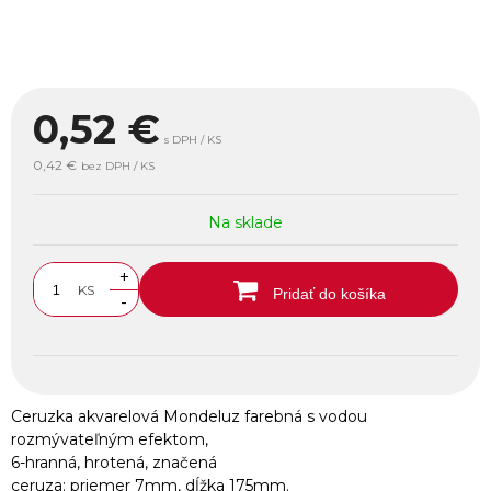
0,52
€
s DPH / KS
0,42 €
bez DPH / KS
Na sklade
+
KS
Pridať do košíka
-
Ceruzka akvarelová Mondeluz farebná s vodou
rozmývateľným efektom,
6-hranná, hrotená, značená
ceruza: priemer 7mm, dĺžka 175mm.