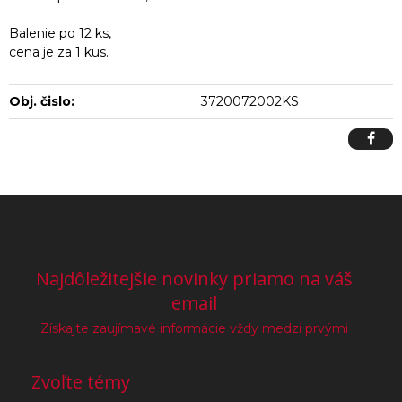
Balenie po 12 ks,
cena je za 1 kus.
Obj. čislo:
3720072002KS
Najdôležitejšie novinky priamo na váš
email
Získajte zaujímavé informácie vždy medzi prvými
Zvoľte témy