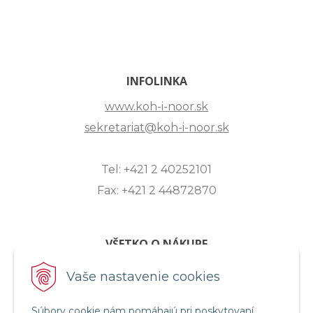
INFOLINKA
www.koh-i-noor.sk
sekretariat@koh-i-noor.sk
Tel: +421 2 40252101
Fax: +421 2 44872870
VŠETKO O NÁKUPE
ZASLANIE OTÁZKY
Vaše nastavenie cookies
O SPOLOČNOSTI
Súbory cookie nám pomáhajú pri poskytovaní
OBCHODNÉ PODMIENKY