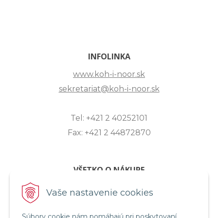
INFOLINKA
www.koh-i-noor.sk
sekretariat@koh-i-noor.sk
Tel: +421 2 40252101
Fax: +421 2 44872870
VŠETKO O NÁKUPE
ZASLANIE OTÁZKY
Vaše nastavenie cookies
O SPOLOČNOSTI
Súbory cookie nám pomáhajú pri poskytovaní
OBCHODNÉ PODMIENKY