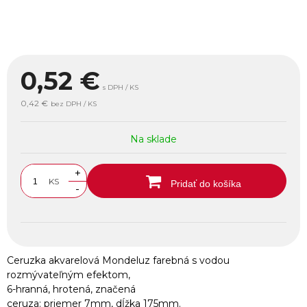
0,52
€
s DPH / KS
0,42 €
bez DPH / KS
Na sklade
+
KS
Pridať do košíka
-
Ceruzka akvarelová Mondeluz farebná s vodou
rozmývateľným efektom,
6-hranná, hrotená, značená
ceruza: priemer 7mm, dĺžka 175mm.