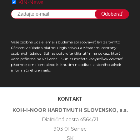
KIN-News
Odoberať
Vaše osobné údaje (email) budeme spracovávať len za týmto
účelom v súlade s platnou legislatívou a zásadami ochrany
osobných údajov. Súhlas potvrdíte kliknutím na odkaz, ktorý
vám pošleme na váš email. Súhlas môžete kedykoľvek odvolať
písomne, emailom alebo kliknutím na odkaz z ktoréhokoľvek
informačného emailu.
KONTAKT
KOH-I-NOOR HARDTMUTH SLOVENSKO, a.s.
Diaľničná cesta 4564/21
903 01 Senec
SK