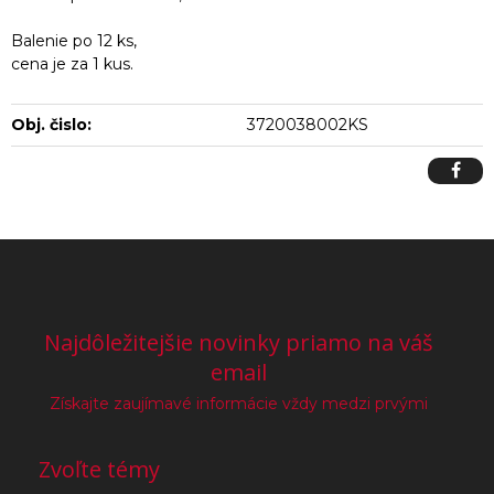
Balenie po 12 ks,
cena je za 1 kus.
Obj. čislo:
3720038002KS
Najdôležitejšie novinky priamo na váš
email
Získajte zaujímavé informácie vždy medzi prvými
Zvoľte témy