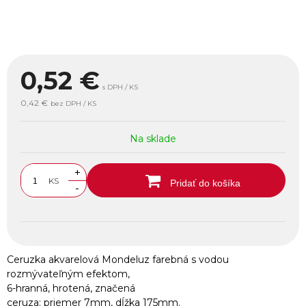
0,52
€
s DPH / KS
0,42 €
bez DPH / KS
Na sklade
+
KS
Pridať do košíka
-
Ceruzka akvarelová Mondeluz farebná s vodou
rozmývateľným efektom,
6-hranná, hrotená, značená
ceruza: priemer 7mm, dĺžka 175mm.