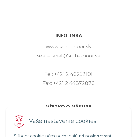
INFOLINKA
www.koh-i-noor.sk
sekretariat@koh-i-noor.sk
Tel: +421 2 40252101
Fax: +421 2 44872870
VŠETKO O NÁKUPE
ZASLANIE OTÁZKY
Vaše nastavenie cookies
O SPOLOČNOSTI
Súbory cookie nám pomáhajú pri poskytovaní
OBCHODNÉ PODMIENKY