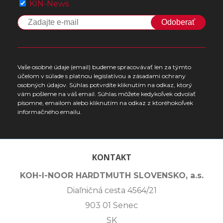
KIN-News
Odoberať
Vaše osobné údaje (email) budeme spracovávať len za týmto
účelom v súlade s platnou legislatívou a zásadami ochrany
osobných údajov. Súhlas potvrdíte kliknutím na odkaz, ktorý
vám pošleme na váš email. Súhlas môžete kedykoľvek odvolať
písomne, emailom alebo kliknutím na odkaz z ktoréhokoľvek
informačného emailu.
KONTAKT
KOH-I-NOOR HARDTMUTH SLOVENSKO, a.s.
Diaľničná cesta 4564/21
903 01 Senec
SK