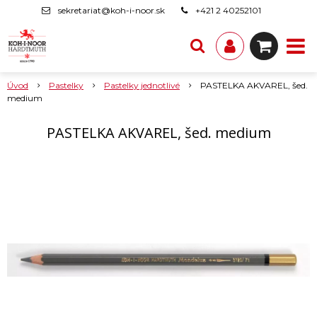
sekretariat@koh-i-noor.sk
+421 2 40252101
Úvod
Pastelky
Pastelky jednotlivé
PASTELKA AKVAREL, šed.
medium
PASTELKA AKVAREL, šed. medium