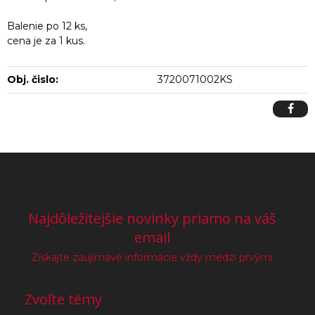
Balenie po 12 ks,
cena je za 1 kus.
Obj. čislo:
3720071002KS
Najdôležitejšie novinky priamo na váš
email
Získajte zaujímavé informácie vždy medzi prvými
Zvoľte témy