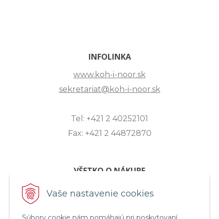
INFOLINKA
www.koh-i-noor.sk
sekretariat@koh-i-noor.sk
Tel: +421 2 40252101
Fax: +421 2 44872870
VŠETKO O NÁKUPE
ZASLANIE OTÁZKY
Vaše nastavenie cookies
O SPOLOČNOSTI
Súbory cookie nám pomáhajú pri poskytovaní
OBCHODNÉ PODMIENKY