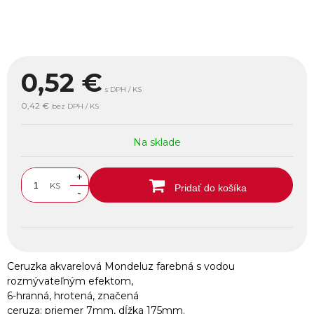
0,52
€
s DPH / KS
0,42 €
bez DPH / KS
Na sklade
+
KS
Pridať do košíka
-
Ceruzka akvarelová Mondeluz farebná s vodou
rozmývateľným efektom,
6-hranná, hrotená, značená
ceruza: priemer 7mm, dĺžka 175mm.