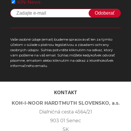
KIN-News
Odoberať
Vaše osobné údaje (email) budeme spracovávať len za týmto
účelom v súlade s platnou legislatívou a zásadami ochrany
osobných údajov. Súhlas potvrdíte kliknutím na odkaz, ktorý
vám pošleme na váš email. Súhlas môžete kedykoľvek odvolať
písomne, emailom alebo kliknutím na odkaz z ktoréhokoľvek
informačného emailu.
KONTAKT
KOH-I-NOOR HARDTMUTH SLOVENSKO, a.s.
Diaľničná cesta 4564/21
903 01 Senec
SK