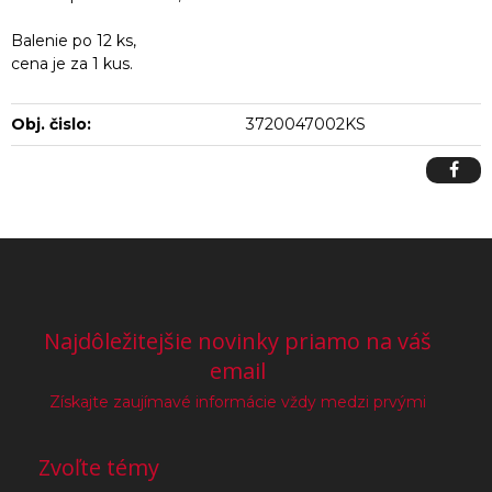
Balenie po 12 ks,
cena je za 1 kus.
Obj. čislo:
3720047002KS
Najdôležitejšie novinky priamo na váš
email
Získajte zaujímavé informácie vždy medzi prvými
Zvoľte témy