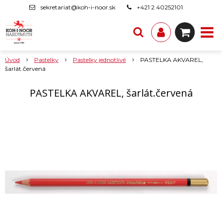
sekretariat@koh-i-noor.sk
+421 2 40252101
Úvod
Pastelky
Pastelky jednotlivé
PASTELKA AKVAREL,
šarlát.červená
PASTELKA AKVAREL, šarlát.červená