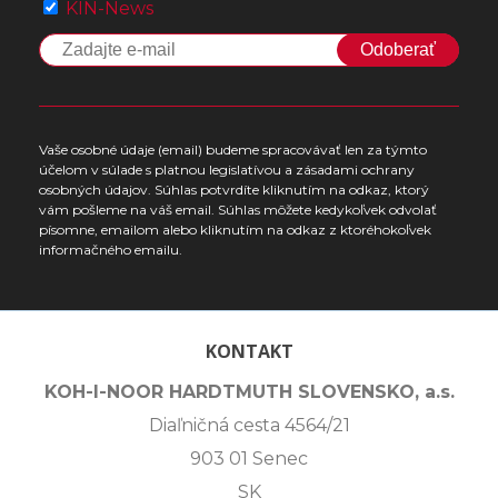
KIN-News
Odoberať
Vaše osobné údaje (email) budeme spracovávať len za týmto
účelom v súlade s platnou legislatívou a zásadami ochrany
osobných údajov. Súhlas potvrdíte kliknutím na odkaz, ktorý
vám pošleme na váš email. Súhlas môžete kedykoľvek odvolať
písomne, emailom alebo kliknutím na odkaz z ktoréhokoľvek
informačného emailu.
KONTAKT
KOH-I-NOOR HARDTMUTH SLOVENSKO, a.s.
Diaľničná cesta 4564/21
903 01 Senec
SK