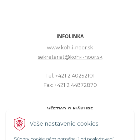
INFOLINKA
www.koh-i-noor.sk
sekretariat@koh-i-noor.sk
Tel: +421 2 40252101
Fax: +421 2 44872870
VŠETKO O NÁKUPE
ZASLANIE OTÁZKY
Vaše nastavenie cookies
O SPOLOČNOSTI
Súbory cookie nám pomáhajú pri poskytovaní
OBCHODNÉ PODMIENKY