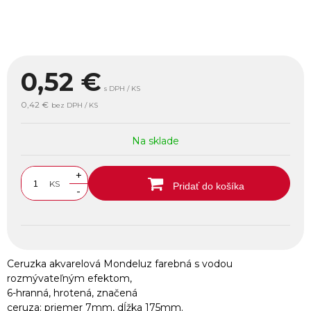
0,52
€
s DPH / KS
0,42 €
bez DPH / KS
Na sklade
+
KS
Pridať do košíka
-
Ceruzka akvarelová Mondeluz farebná s vodou
rozmývateľným efektom,
6-hranná, hrotená, značená
ceruza: priemer 7mm, dĺžka 175mm.