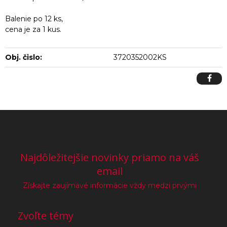
Balenie po 12 ks,
cena je za 1 kus.
Obj. čislo:
3720352002KS
Najdôležitejšie novinky priamo na váš
email
Získajte zaujímavé informácie vždy medzi prvými
Zvoľte témy