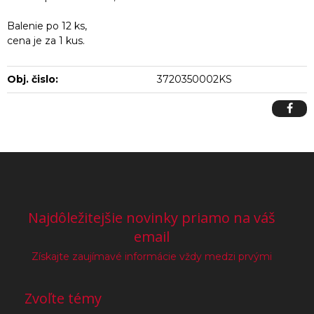
Balenie po 12 ks,
cena je za 1 kus.
Obj. čislo:
3720350002KS
Najdôležitejšie novinky priamo na váš
email
Získajte zaujímavé informácie vždy medzi prvými
Zvoľte témy