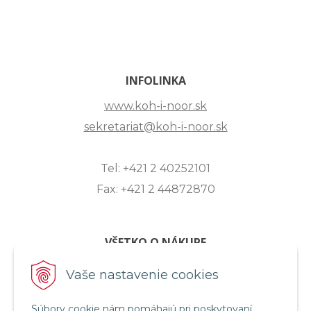
INFOLINKA
www.koh-i-noor.sk
sekretariat@koh-i-noor.sk
Tel: +421 2 40252101
Fax: +421 2 44872870
VŠETKO O NÁKUPE
ZASLANIE OTÁZKY
Vaše nastavenie cookies
O SPOLOČNOSTI
Súbory cookie nám pomáhajú pri poskytovaní
OBCHODNÉ PODMIENKY