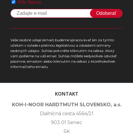
KIN-News
Odoberať
Vaše osobné údaje (email) budeme spracovávať len za týmto
účelom v súlade s platnou legislatívou a zásadami ochrany
osobných údajov. Súhlas potvrdíte kliknutím na odkaz, ktorý
vám pošleme na váš email. Súhlas môžete kedykoľvek odvolať
písomne, emailom alebo kliknutím na odkaz z ktoréhokoľvek
informačného emailu.
KONTAKT
KOH-I-NOOR HARDTMUTH SLOVENSKO, a.s.
Diaľničná cesta 4564/21
903 01 Senec
SK