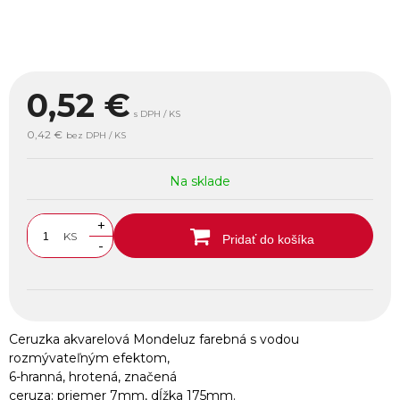
0,52
€
s DPH / KS
0,42 €
bez DPH / KS
Na sklade
+
KS
Pridať do košíka
-
Ceruzka akvarelová Mondeluz farebná s vodou
rozmývateľným efektom,
6-hranná, hrotená, značená
ceruza: priemer 7mm, dĺžka 175mm.