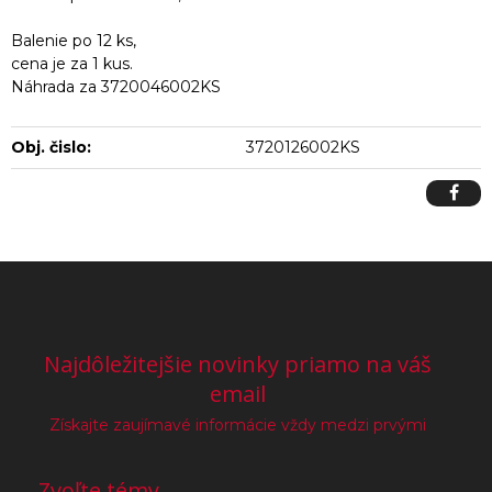
Balenie po 12 ks,
cena je za 1 kus.
Náhrada za 3720046002KS
Obj. čislo:
3720126002KS
Najdôležitejšie novinky priamo na váš
email
Získajte zaujímavé informácie vždy medzi prvými
Zvoľte témy