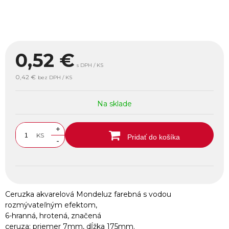
0,52
€
s DPH / KS
0,42 €
bez DPH / KS
Na sklade
+
KS
Pridať do košíka
-
Ceruzka akvarelová Mondeluz farebná s vodou
rozmývateľným efektom,
6-hranná, hrotená, značená
ceruza: priemer 7mm, dĺžka 175mm.