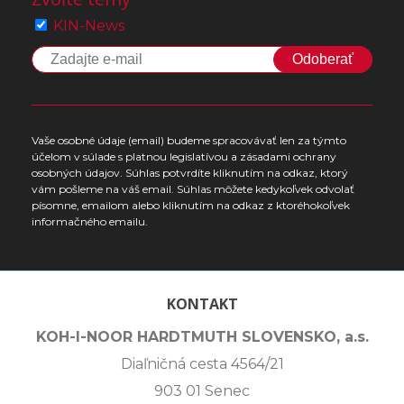
KIN-News
Odoberať
Vaše osobné údaje (email) budeme spracovávať len za týmto
účelom v súlade s platnou legislatívou a zásadami ochrany
osobných údajov. Súhlas potvrdíte kliknutím na odkaz, ktorý
vám pošleme na váš email. Súhlas môžete kedykoľvek odvolať
písomne, emailom alebo kliknutím na odkaz z ktoréhokoľvek
informačného emailu.
KONTAKT
KOH-I-NOOR HARDTMUTH SLOVENSKO, a.s.
Diaľničná cesta 4564/21
903 01 Senec