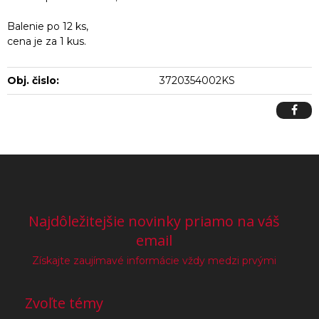
Balenie po 12 ks,
cena je za 1 kus.
Obj. čislo:
3720354002KS
Najdôležitejšie novinky priamo na váš
email
Získajte zaujímavé informácie vždy medzi prvými
Zvoľte témy