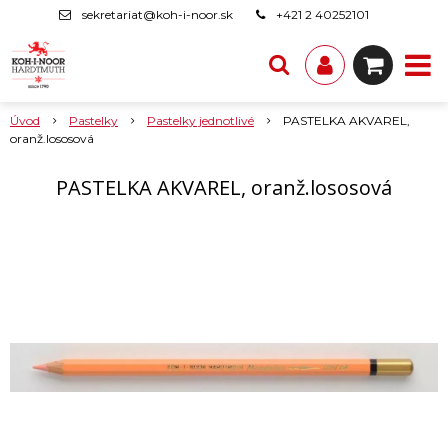
sekretariat@koh-i-noor.sk
+421 2 40252101
Úvod
Pastelky
Pastelky jednotlivé
PASTELKA AKVAREL,
oranž.lososová
PASTELKA AKVAREL, oranž.lososová