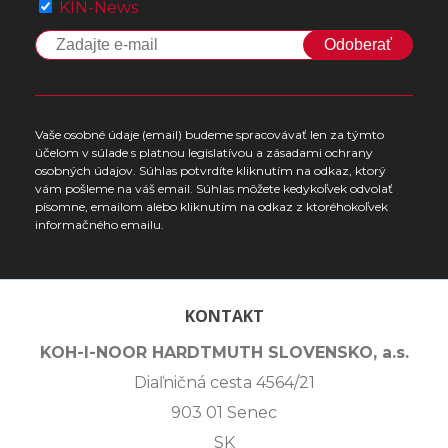
KIN-News
Odoberať
Vaše osobné údaje (email) budeme spracovávať len za týmto
účelom v súlade s platnou legislatívou a zásadami ochrany
osobných údajov. Súhlas potvrdíte kliknutím na odkaz, ktorý
vám pošleme na váš email. Súhlas môžete kedykoľvek odvolať
písomne, emailom alebo kliknutím na odkaz z ktoréhokoľvek
informačného emailu.
KONTAKT
KOH-I-NOOR HARDTMUTH SLOVENSKO, a.s.
Diaľničná cesta 4564/21
903 01 Senec
SK