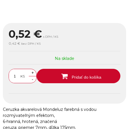
0,52
€
s DPH / KS
0,42 €
bez DPH / KS
Na sklade
+
KS
Pridať do košíka
-
Ceruzka akvarelová Mondeluz farebná s vodou
rozmývateľným efektom,
6-hranná, hrotená, značená
ceruza: priemer 7mm, dĺžka 175mm.