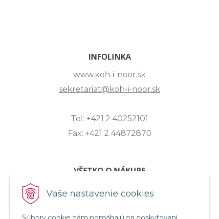
INFOLINKA
www.koh-i-noor.sk
sekretariat@koh-i-noor.sk
Tel: +421 2 40252101
Fax: +421 2 44872870
VŠETKO O NÁKUPE
ZASLANIE OTÁZKY
Vaše nastavenie cookies
O SPOLOČNOSTI
Súbory cookie nám pomáhajú pri poskytovaní
OBCHODNÉ PODMIENKY