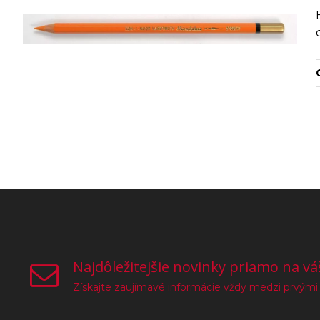
Najdôležitejšie novinky priamo na vá
Získajte zaujímavé informácie vždy medzi prvými