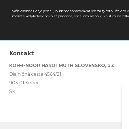
Vaše osobné údaje (email) budeme spracovávať len za týmto účelom v 
môžete kedykoľvek odvolať písomne, emailom alebo kliknutím na odk
Kontakt
KOH-I-NOOR HARDTMUTH SLOVENSKO, a.s.
Diaľničná cesta 4564/21
903 01 Senec
SK