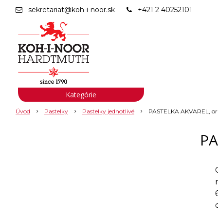
sekretariat@koh-i-noor.sk
+421 2 40252101
Kategórie
Úvod
Pastelky
Pastelky jednotlivé
PASTELKA AKVAREL, or
PA