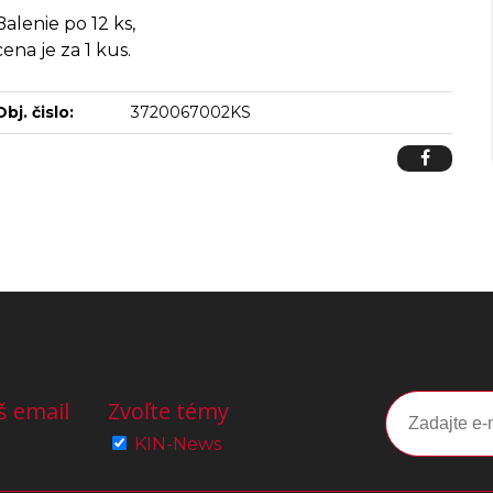
Balenie po 12 ks,
cena je za 1 kus.
Obj. čislo:
3720067002KS
š email
Zvoľte témy
KIN-News