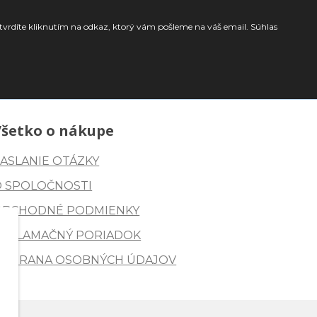
tvrdíte kliknutím na odkaz, ktorý vám pošleme na váš email. Súhlas
Všetko o nákupe
ASLANIE OTÁZKY
O SPOLOČNOSTI
OBCHODNÉ PODMIENKY
REKLAMAČNÝ PORIADOK
OCHRANA OSOBNÝCH ÚDAJOV