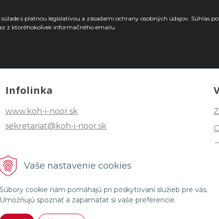
súlade s platnou legislatívou a zásadami ochrany osobných údajov. Súhlas po
az z ktoréhokoľvek informačného emailu.
Infolinka
www.koh-i-noor.sk
Z
sekretariat@koh-i-noor.sk
Tel: +421 2 40252101
Vaše nastavenie cookies
Fax: +421 2 44872870
Súbory cookie nám pomáhajú pri poskytovaní služieb pre vás.
Umožňujú spoznať a zapamätať si vaše preferencie.