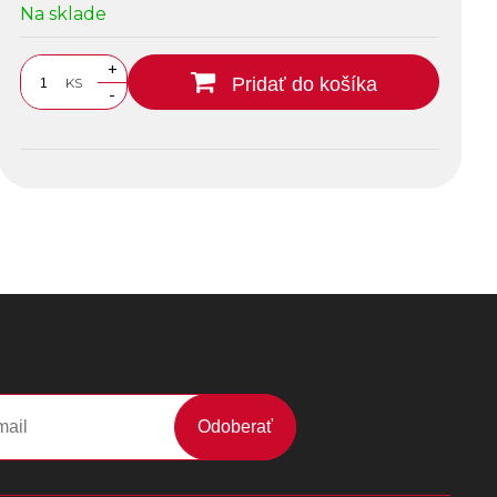
Na sklade
+
Pridať do košíka
KS
-
Odoberať