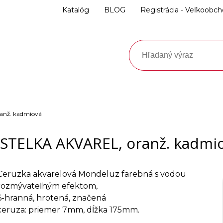
Katalóg
BLOG
Registrácia - Veľkoobc
anž. kadmiová
STELKA AKVAREL, oranž. kadmi
Ceruzka akvarelová Mondeluz farebná s vodou
rozmývateľným efektom,
6-hranná, hrotená, značená
ceruza: priemer 7mm, dĺžka 175mm.