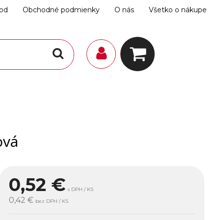
hod
Obchodné podmienky
O nás
Všetko o nákupe
ová
0,52
€
s DPH / KS
0,42 €
bez DPH / KS