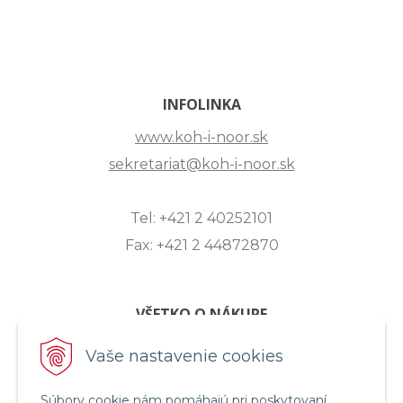
INFOLINKA
www.koh-i-noor.sk
sekretariat@koh-i-noor.sk
Tel: +421 2 40252101
Fax: +421 2 44872870
VŠETKO O NÁKUPE
ZASLANIE OTÁZKY
Vaše nastavenie cookies
O SPOLOČNOSTI
Súbory cookie nám pomáhajú pri poskytovaní
OBCHODNÉ PODMIENKY