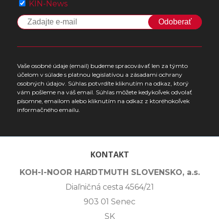
KIN-News
Odoberať
Vaše osobné údaje (email) budeme spracovávať len za týmto
účelom v súlade s platnou legislatívou a zásadami ochrany
osobných údajov. Súhlas potvrdíte kliknutím na odkaz, ktorý
vám pošleme na váš email. Súhlas môžete kedykoľvek odvolať
písomne, emailom alebo kliknutím na odkaz z ktoréhokoľvek
informačného emailu.
KONTAKT
KOH-I-NOOR HARDTMUTH SLOVENSKO, a.s.
Diaľničná cesta 4564/21
903 01 Senec
SK