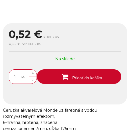
0,52
€
s DPH / KS
0,42 €
bez DPH / KS
Na sklade
+
KS
Pridať do košíka
-
Ceruzka akvarelová Mondeluz farebná s vodou
rozmývateľným efektom,
6-hranná, hrotená, značená
ceruza: priemer 7mm, dĺžka 175mm.