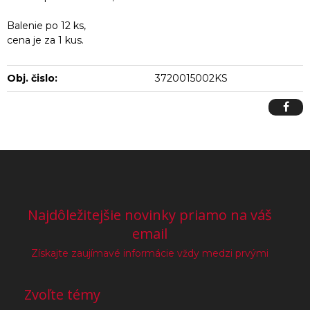
Balenie po 12 ks,
cena je za 1 kus.
Obj. čislo:
3720015002KS
Najdôležitejšie novinky priamo na váš
email
Získajte zaujímavé informácie vždy medzi prvými
Zvoľte témy