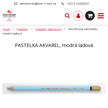
sekretariat@koh-i-noor.sk
+421 2 40252101
Úvod
Pastelky
Pastelky jednotlivé
PASTELKA AKVAREL,
modrá ladová
PASTELKA AKVAREL, modrá ladová