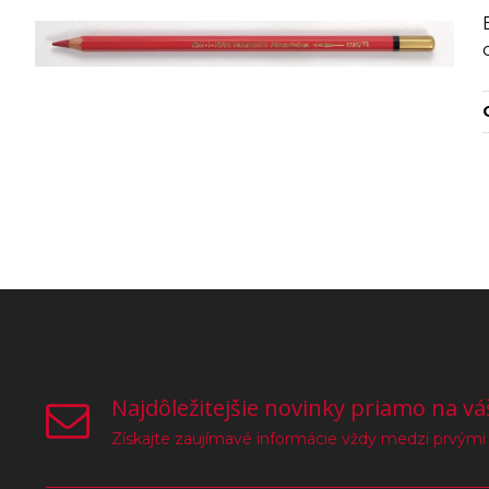
Najdôležitejšie novinky priamo na vá
Získajte zaujímavé informácie vždy medzi prvými