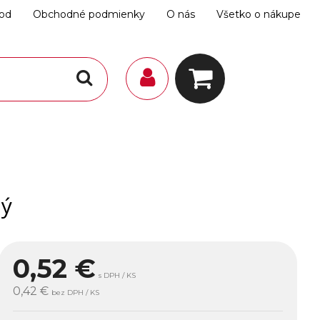
hod
Obchodné podmienky
O nás
Všetko o nákupe
lý
0,52
€
s DPH / KS
0,42 €
bez DPH / KS