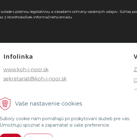
súlade s platnou legislatívou a zásadami ochrany osobných údajov. Súhlas po
az z ktoréhokoľvek informačného emailu.
Infolinka
www.koh-i-noor.sk
Z
sekretariat@koh-i-noor.sk
Tel: +421 2 40252101
Vaše nastavenie cookies
Fax: +421 2 44872870
Súbory cookie nám pomáhajú pri poskytovaní služieb pre vás.
Umožňujú spoznať a zapamätať si vaše preferencie.