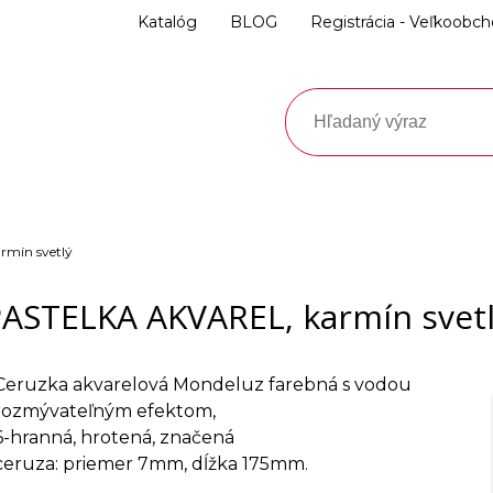
Katalóg
BLOG
Registrácia - Veľkoobc
mín svetlý
ASTELKA AKVAREL, karmín svet
Ceruzka akvarelová Mondeluz farebná s vodou
rozmývateľným efektom,
6-hranná, hrotená, značená
ceruza: priemer 7mm, dĺžka 175mm.