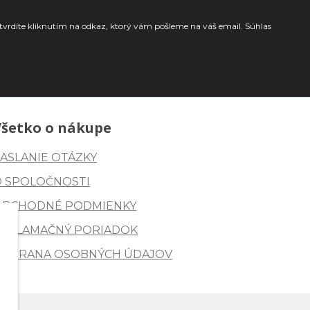
tvrdíte kliknutím na odkaz, ktorý vám pošleme na váš email. Súhlas
Všetko o nákupe
ASLANIE OTÁZKY
O SPOLOČNOSTI
OBCHODNÉ PODMIENKY
REKLAMAČNÝ PORIADOK
OCHRANA OSOBNÝCH ÚDAJOV