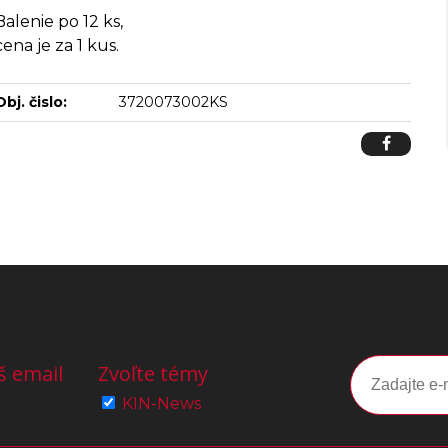
Balenie po 12 ks,
cena je za 1 kus.
Obj. čislo:
3720073002KS
š email
Zvoľte témy
KIN-News