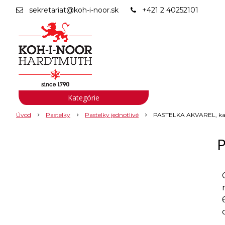
sekretariat@koh-i-noor.sk
+421 2 40252101
Kategórie
Úvod
Pastelky
Pastelky jednotlivé
PASTELKA AKVAREL, kar
P