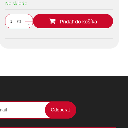
Na sklade
+
Pridať do košíka
KS
-
Odoberať