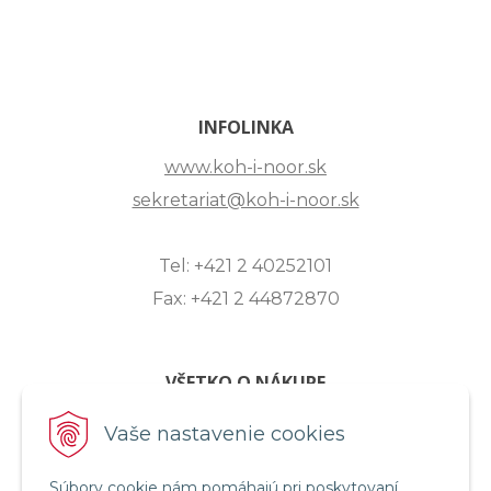
INFOLINKA
www.koh-i-noor.sk
sekretariat@koh-i-noor.sk
Tel: +421 2 40252101
Fax: +421 2 44872870
VŠETKO O NÁKUPE
ZASLANIE OTÁZKY
Vaše nastavenie cookies
O SPOLOČNOSTI
Súbory cookie nám pomáhajú pri poskytovaní
OBCHODNÉ PODMIENKY