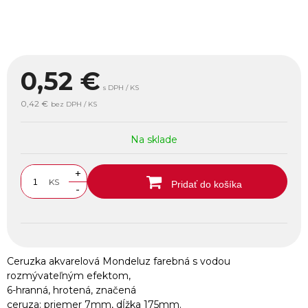
0,52
€
s DPH / KS
0,42 €
bez DPH / KS
Na sklade
+
KS
Pridať do košíka
-
Ceruzka akvarelová Mondeluz farebná s vodou
rozmývateľným efektom,
6-hranná, hrotená, značená
ceruza: priemer 7mm, dĺžka 175mm.