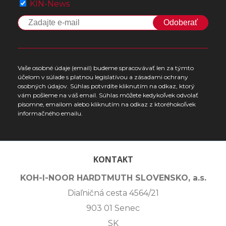
KIN-News
Odoberať
Vaše osobné údaje (email) budeme spracovávať len za týmto
účelom v súlade s platnou legislatívou a zásadami ochrany
osobných údajov. Súhlas potvrdíte kliknutím na odkaz, ktorý
vám pošleme na váš email. Súhlas môžete kedykoľvek odvolať
písomne, emailom alebo kliknutím na odkaz z ktoréhokoľvek
informačného emailu.
KONTAKT
KOH-I-NOOR HARDTMUTH SLOVENSKO, a.s.
Diaľničná cesta 4564/21
903 01 Senec
SK