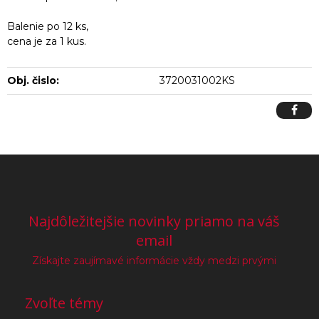
Balenie po 12 ks,
cena je za 1 kus.
Obj. čislo:
3720031002KS
Najdôležitejšie novinky priamo na váš
email
Získajte zaujímavé informácie vždy medzi prvými
Zvoľte témy