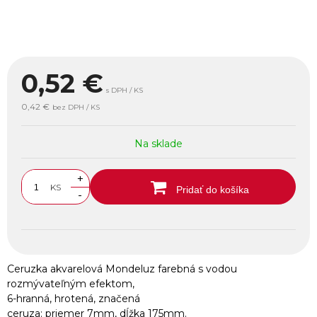
0,52
€
s DPH / KS
0,42 €
bez DPH / KS
Na sklade
+
KS
Pridať do košíka
-
Ceruzka akvarelová Mondeluz farebná s vodou
rozmývateľným efektom,
6-hranná, hrotená, značená
ceruza: priemer 7mm, dĺžka 175mm.