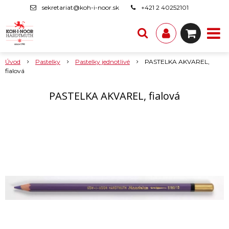
sekretariat@koh-i-noor.sk
+421 2 40252101
Úvod
Pastelky
Pastelky jednotlivé
PASTELKA AKVAREL,
fialová
PASTELKA AKVAREL, fialová