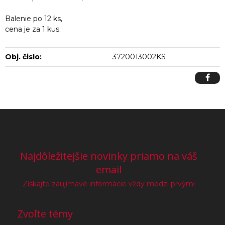
Balenie po 12 ks,
cena je za 1 kus.
Obj. čislo:
3720013002KS
Najdôležitejšie novinky priamo na váš
email
Získajte zaujímavé informácie vždy medzi prvými
Zvoľte témy