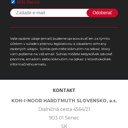
KIN-News
Odoberať
Vaše osobné údaje (email) budeme spracovávať len za týmto
účelom v súlade s platnou legislatívou a zásadami ochrany
osobných údajov. Súhlas potvrdíte kliknutím na odkaz, ktorý
vám pošleme na váš email. Súhlas môžete kedykoľvek odvolať
písomne, emailom alebo kliknutím na odkaz z ktoréhokoľvek
informačného emailu.
KONTAKT
KOH-I-NOOR HARDTMUTH SLOVENSKO, a.s.
Diaľničná cesta 4564/21
903 01 Senec
SK