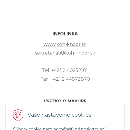
INFOLINKA
www.koh-i-noor.sk
sekretariat@koh-i-noor.sk
Tel: +421 2 40252101
Fax: +421 2 44872870
VŠETKO O NÁKUPE
ZASLANIE OTÁZKY
Vaše nastavenie cookies
O SPOLOČNOSTI
Súbory cookie nám pomáhajú pri poskytovaní
OBCHODNÉ PODMIENKY