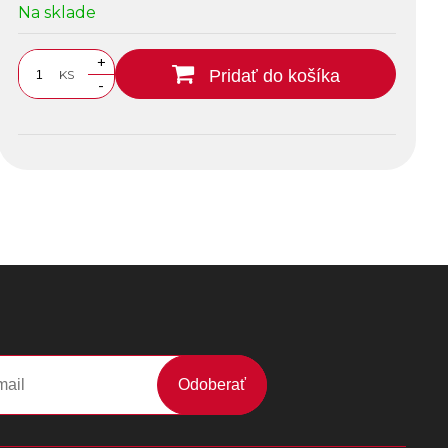
Na sklade
+
Pridať do košíka
KS
-
Odoberať