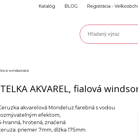
Katalóg
BLOG
Registrácia - Veľkoobc
lová windsorská
TELKA AKVAREL, fialová windso
Ceruzka akvarelová Mondeluz farebná s vodou
rozmývateľným efektom,
6-hranná, hrotená, značená
ceruza: priemer 7mm, dĺžka 175mm.