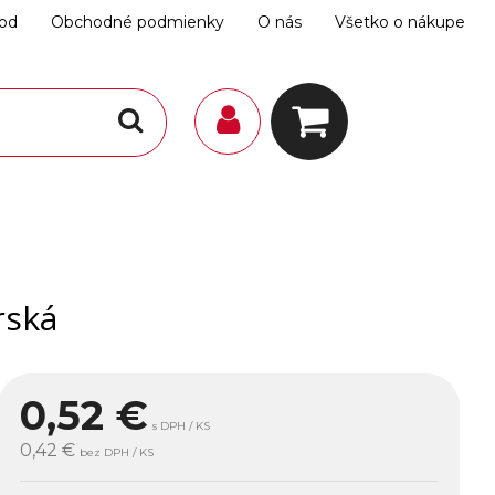
hod
Obchodné podmienky
O nás
Všetko o nákupe
rská
0,52
€
s DPH / KS
0,42 €
bez DPH / KS