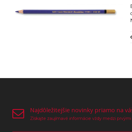
Najdôležitejšie novinky priamo na vá
Získajte zaujímavé informácie vždy medzi prvými