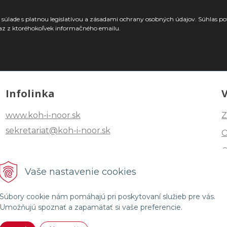
súlade s platnou legislatívou a zásadami ochrany osobných údajov. Súhlas po
az z ktoréhokoľvek informačného emailu.
Infolinka
www.koh-i-noor.sk
Z
sekretariat@koh-i-noor.sk
Tel: +421 2 40252101
Vaše nastavenie cookies
Fax: +421 2 44872870
Súbory cookie nám pomáhajú pri poskytovaní služieb pre vás.
Umožňujú spoznať a zapamätať si vaše preferencie.