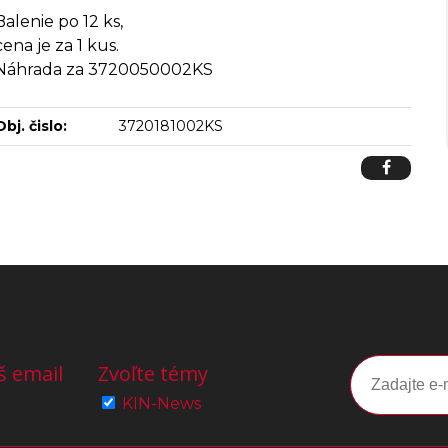
Balenie po 12 ks,
cena je za 1 kus.
Náhrada za 3720050002KS
Obj. čislo:
3720181002KS
š email
Zvoľte témy
KIN-News