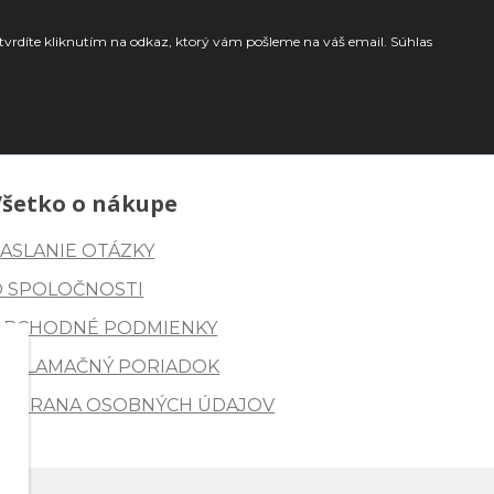
tvrdíte kliknutím na odkaz, ktorý vám pošleme na váš email. Súhlas
Všetko o nákupe
ASLANIE OTÁZKY
O SPOLOČNOSTI
OBCHODNÉ PODMIENKY
REKLAMAČNÝ PORIADOK
OCHRANA OSOBNÝCH ÚDAJOV