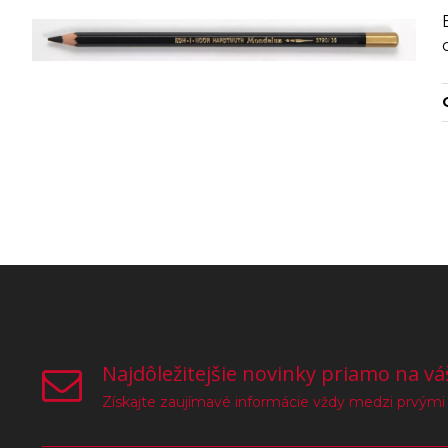
Najdôležitejšie novinky priamo na vá
Získajte zaujímavé informácie vždy medzi prvými