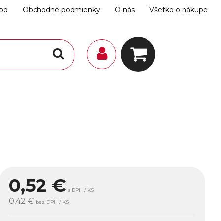
hod
Obchodné podmienky
O nás
Všetko o nákupe
0,52
€
s DPH / KS
0,42 €
bez DPH / KS