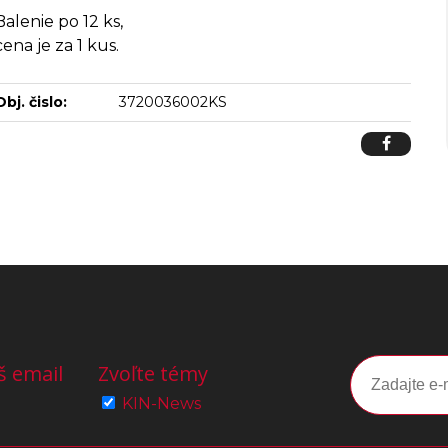
Balenie po 12 ks,
cena je za 1 kus.
Obj. čislo:
3720036002KS
š email
Zvoľte témy
KIN-News