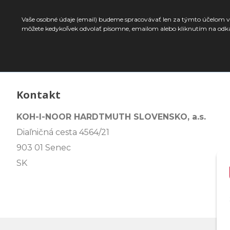
Vaše osobné údaje (email) budeme spracovávať len za týmto účelom v 
môžete kedykoľvek odvolať písomne, emailom alebo kliknutím na odk
Kontakt
KOH-I-NOOR HARDTMUTH SLOVENSKO, a.s.
Diaľničná cesta 4564/21
903 01 Senec
SK