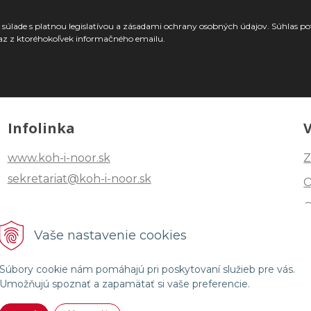
súlade s platnou legislatívou a zásadami ochrany osobných údajov. Súhlas po
az z ktoréhokoľvek informačného emailu.
Infolinka
www.koh-i-noor.sk
Z
sekretariat@koh-i-noor.sk
Tel: +421 2 40252101
Vaše nastavenie cookies
Fax: +421 2 44872870
Súbory cookie nám pomáhajú pri poskytovaní služieb pre vás.
Umožňujú spoznať a zapamätať si vaše preferencie.