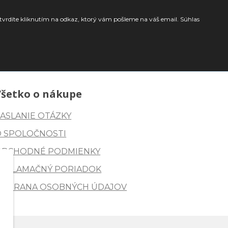
tvrdíte kliknutím na odkaz, ktorý vám pošleme na váš email. Súhlas
Všetko o nákupe
ASLANIE OTÁZKY
O SPOLOČNOSTI
OBCHODNÉ PODMIENKY
REKLAMAČNÝ PORIADOK
OCHRANA OSOBNÝCH ÚDAJOV