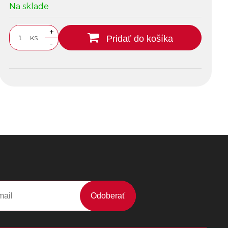
Na sklade
+
Pridať do košíka
KS
-
Odoberať