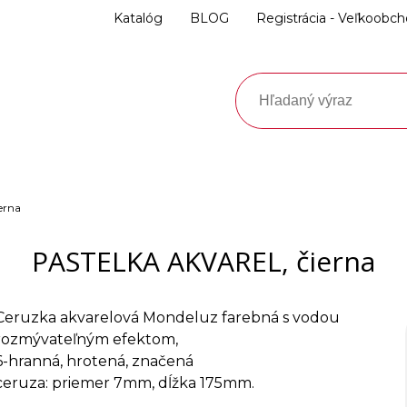
Katalóg
BLOG
Registrácia - Veľkoobc
erna
PASTELKA AKVAREL, čierna
Ceruzka akvarelová Mondeluz farebná s vodou
rozmývateľným efektom,
6-hranná, hrotená, značená
ceruza: priemer 7mm, dĺžka 175mm.