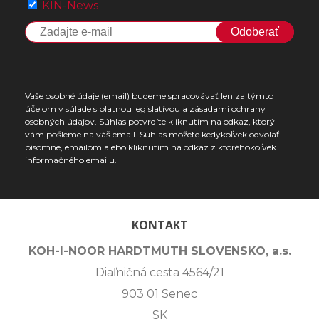
KIN-News
Odoberať
Vaše osobné údaje (email) budeme spracovávať len za týmto
účelom v súlade s platnou legislatívou a zásadami ochrany
osobných údajov. Súhlas potvrdíte kliknutím na odkaz, ktorý
vám pošleme na váš email. Súhlas môžete kedykoľvek odvolať
písomne, emailom alebo kliknutím na odkaz z ktoréhokoľvek
informačného emailu.
KONTAKT
KOH-I-NOOR HARDTMUTH SLOVENSKO, a.s.
Diaľničná cesta 4564/21
903 01 Senec
SK