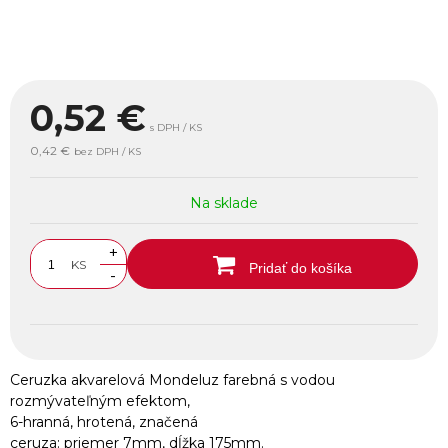
0,52
€
s DPH / KS
0,42 €
bez DPH / KS
Na sklade
+
KS
Pridať do košíka
-
Ceruzka akvarelová Mondeluz farebná s vodou
rozmývateľným efektom,
6-hranná, hrotená, značená
ceruza: priemer 7mm, dĺžka 175mm.