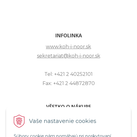
INFOLINKA
www.koh-i-noor.sk
sekretariat@koh-i-noor.sk
Tel: +421 2 40252101
Fax: +421 2 44872870
VŠETKO O NÁKUPE
ZASLANIE OTÁZKY
Vaše nastavenie cookies
O SPOLOČNOSTI
Súbory cookie nám pomáhajú pri poskytovaní
OBCHODNÉ PODMIENKY