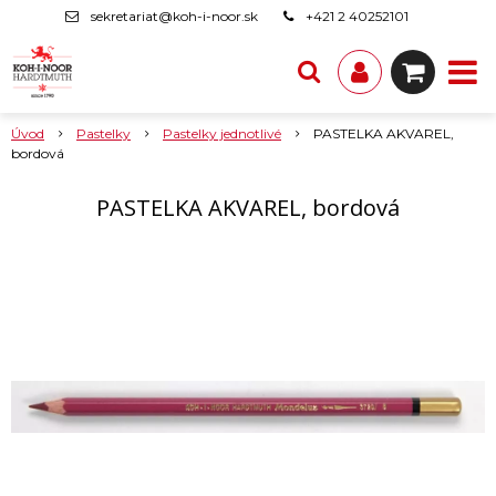
sekretariat@koh-i-noor.sk
+421 2 40252101
Úvod
Pastelky
Pastelky jednotlivé
PASTELKA AKVAREL,
bordová
PASTELKA AKVAREL, bordová