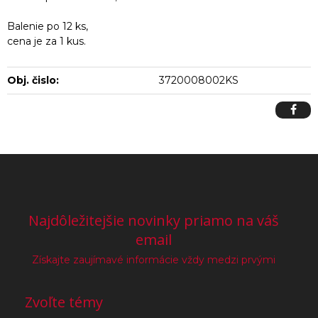
Balenie po 12 ks,
cena je za 1 kus.
Obj. čislo:
3720008002KS
Najdôležitejšie novinky priamo na váš
email
Získajte zaujímavé informácie vždy medzi prvými
Zvoľte témy