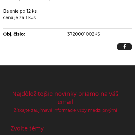
Balenie po 12 ks,
cena je za 1 kus.
Obj. čislo:
3720001002KS
Najdôležitejšie novinky priamo na váš
email
Získajte zaujímavé informácie vždy medzi prvými
Zvoľte témy