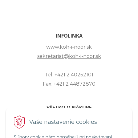
INFOLINKA
www.koh-i-noor.sk
sekretariat@koh-i-noor.sk
Tel: +421 2 40252101
Fax: +421 2 44872870
VŠETKO O NÁKUPE
ZASLANIE OTÁZKY
Vaše nastavenie cookies
O SPOLOČNOSTI
Súbory cookie nám pomáhajú pri poskytovaní
OBCHODNÉ PODMIENKY