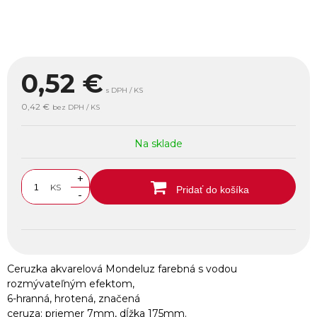
0,52
€
s DPH / KS
0,42 €
bez DPH / KS
Na sklade
+
KS
Pridať do košíka
-
Ceruzka akvarelová Mondeluz farebná s vodou
rozmývateľným efektom,
6-hranná, hrotená, značená
ceruza: priemer 7mm, dĺžka 175mm.