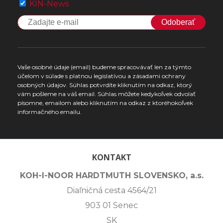
KIN-News
Odoberať
Vaše osobné údaje (email) budeme spracovávať len za týmto
účelom v súlade s platnou legislatívou a zásadami ochrany
osobných údajov. Súhlas potvrdíte kliknutím na odkaz, ktorý
vám pošleme na váš email. Súhlas môžete kedykoľvek odvolať
písomne, emailom alebo kliknutím na odkaz z ktoréhokoľvek
informačného emailu.
KONTAKT
KOH-I-NOOR HARDTMUTH SLOVENSKO, a.s.
Diaľničná cesta 4564/21
903 01 Senec
SK