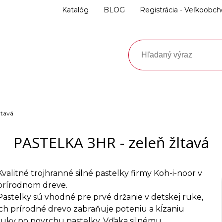
Katalóg
BLOG
Registrácia - Veľkoobc
ltavá
PASTELKA 3HR - zeleň žltavá
Kvalitné trojhranné silné pastelky firmy Koh-i-noor v
prírodnom dreve.
Pastelky sú vhodné pre prvé držanie v detskej ruke,
ich prírodné drevo zabraňuje poteniu a kĺzaniu
ruky po povrchu pastelky. Vďaka silnému