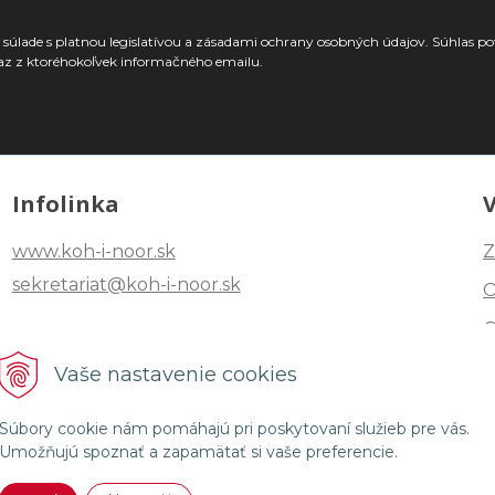
súlade s platnou legislatívou a zásadami ochrany osobných údajov. Súhlas po
az z ktoréhokoľvek informačného emailu.
Infolinka
www.koh-i-noor.sk
Z
sekretariat@koh-i-noor.sk
Tel: +421 2 40252101
Vaše nastavenie cookies
Fax: +421 2 44872870
Súbory cookie nám pomáhajú pri poskytovaní služieb pre vás.
Umožňujú spoznať a zapamätať si vaše preferencie.