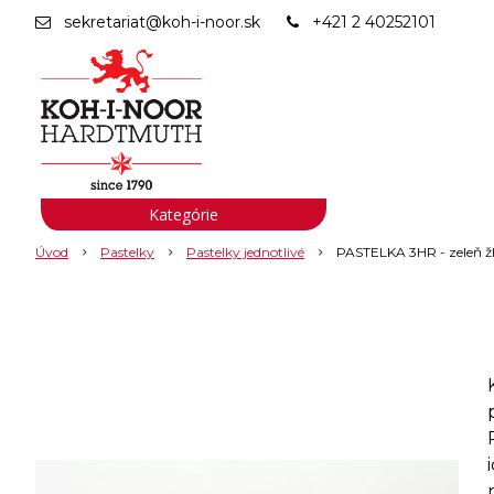
sekretariat@koh-i-noor.sk
+421 2 40252101
Kategórie
Úvod
Pastelky
Pastelky jednotlivé
PASTELKA 3HR - zeleň ž