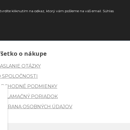
tvrdíte kliknutím na odkaz, ktorý vám pošleme na váš email. Súhlas
Všetko o nákupe
ASLANIE OTÁZKY
O SPOLOČNOSTI
OBCHODNÉ PODMIENKY
REKLAMAČNÝ PORIADOK
OCHRANA OSOBNÝCH ÚDAJOV