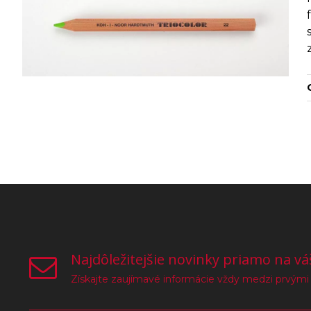
Najdôležitejšie novinky priamo na vá
Získajte zaujímavé informácie vždy medzi prvými