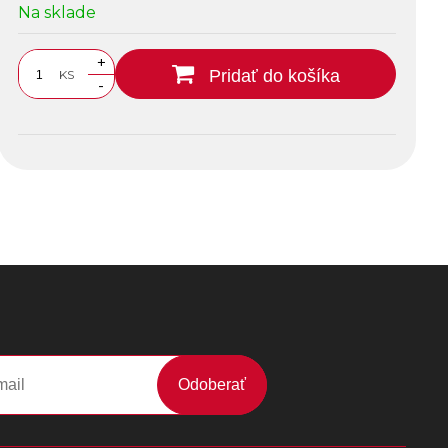
Na sklade
+
Pridať do košíka
KS
-
Odoberať