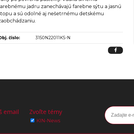
farebnému jadru zanechávajú farebne sýtu a jasnú
stopu a sú odolné aj nešetrnému detskému
zaobchádzaniu.
Obj. čislo:
3150N22011KS-N
š email
Zvoľte témy
KIN-News