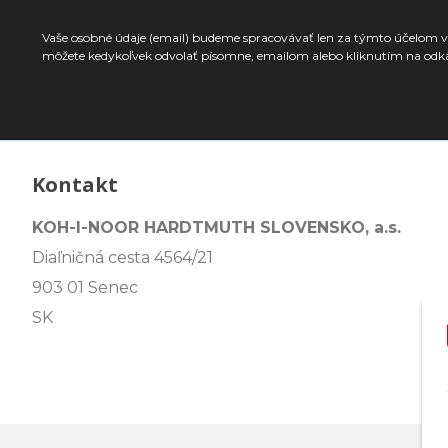
Vaše osobné údaje (email) budeme spracovávať len za týmto účelom v 
môžete kedykoľvek odvolať písomne, emailom alebo kliknutím na odk
Kontakt
KOH-I-NOOR HARDTMUTH SLOVENSKO, a.s.
Diaľničná cesta 4564/21
903 01 Senec
SK