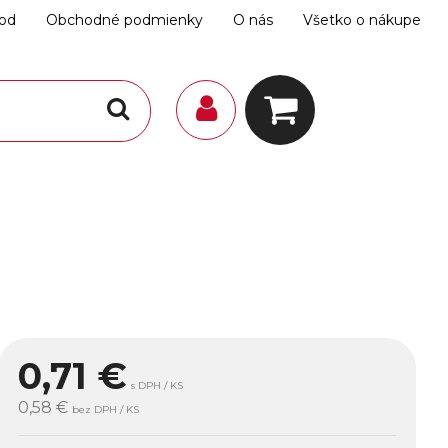
hod
Obchodné podmienky
O nás
Všetko o nákupe
0,71
€
s DPH / KS
0,58 €
bez DPH / KS