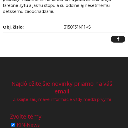
farebne sýtu a jasnú stopu a sú odolné aj nešetrnému
detskému zaobchádzaniu.
Obj. čislo:
3150131N11KS
Najdôležitejšie novinky priamo na váš
email
Získajte zaujímavé informácie vždy medzi prvými
Zvoľte témy
KIN-News