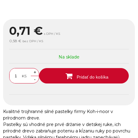
0,71
€
s DPH / KS
0,58 €
bez DPH / KS
Na sklade
+
KS
Pridať do košíka
-
Kvalitné trojhranné silné pastelky firmy Koh-i-noor v
prírodnom dreve.
Pastelky sú vhodné pre prvé držanie v detskej ruke, ich
prírodné drevo zabraňuje poteniu a kĺzaniu ruky po povrchu
pastelky. Vďaka silnému farebnému jadru zanechávajú