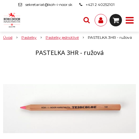
sekretariat@koh-i-noor.sk
+421 2 40252101
Úvod
Pastelky
Pastelky jednotlivé
PASTELKA 3HR - ružová
PASTELKA 3HR - ružová