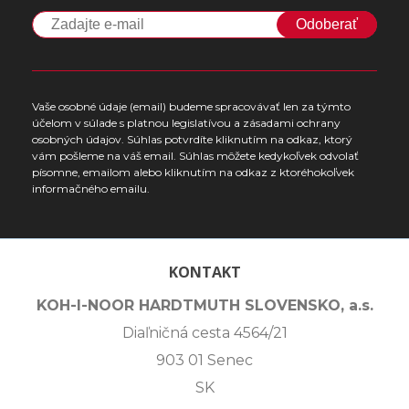
Odoberať
Vaše osobné údaje (email) budeme spracovávať len za týmto
účelom v súlade s platnou legislatívou a zásadami ochrany
osobných údajov. Súhlas potvrdíte kliknutím na odkaz, ktorý
vám pošleme na váš email. Súhlas môžete kedykoľvek odvolať
písomne, emailom alebo kliknutím na odkaz z ktoréhokoľvek
informačného emailu.
KONTAKT
KOH-I-NOOR HARDTMUTH SLOVENSKO, a.s.
Diaľničná cesta 4564/21
903 01 Senec
SK