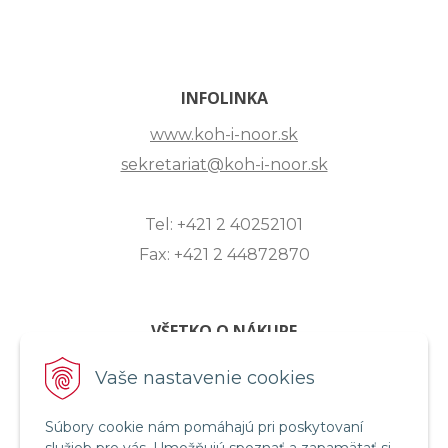
INFOLINKA
www.koh-i-noor.sk
sekretariat@koh-i-noor.sk
Tel: +421 2 40252101
Fax: +421 2 44872870
VŠETKO O NÁKUPE
ZASLANIE OTÁZKY
Vaše nastavenie cookies
O SPOLOČNOSTI
Súbory cookie nám pomáhajú pri poskytovaní
OBCHODNÉ PODMIENKY