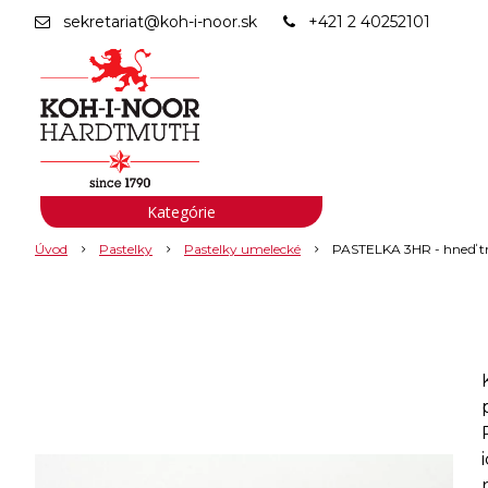
sekretariat@koh-i-noor.sk
+421 2 40252101
Kategórie
Úvod
Pastelky
Pastelky umelecké
PASTELKA 3HR - hneď 