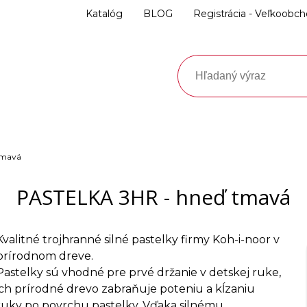
Katalóg
BLOG
Registrácia - Veľkoobc
tmavá
PASTELKA 3HR - hneď tmavá
Kvalitné trojhranné silné pastelky firmy Koh-i-noor v
prírodnom dreve.
Pastelky sú vhodné pre prvé držanie v detskej ruke,
ich prírodné drevo zabraňuje poteniu a kĺzaniu
ruky po povrchu pastelky. Vďaka silnému