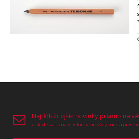
Najdôležitejšie novinky priamo na vá
Získajte zaujímavé informácie vždy medzi prvými