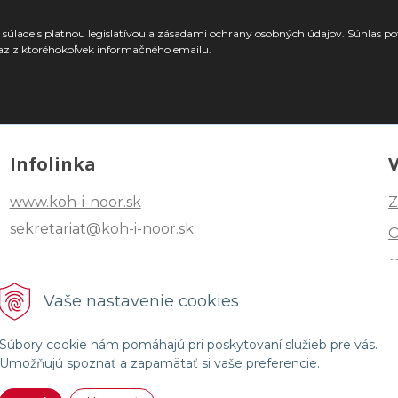
súlade s platnou legislatívou a zásadami ochrany osobných údajov. Súhlas po
az z ktoréhokoľvek informačného emailu.
Infolinka
www.koh-i-noor.sk
Z
sekretariat@koh-i-noor.sk
Tel: +421 2 40252101
Vaše nastavenie cookies
Fax: +421 2 44872870
Súbory cookie nám pomáhajú pri poskytovaní služieb pre vás.
Umožňujú spoznať a zapamätať si vaše preferencie.