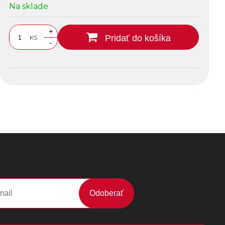
Na sklade
+
Pridať do košíka
KS
-
Odoberať