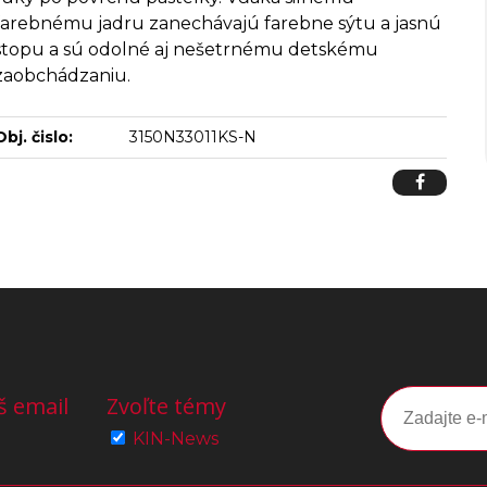
farebnému jadru zanechávajú farebne sýtu a jasnú
stopu a sú odolné aj nešetrnému detskému
zaobchádzaniu.
Obj. čislo:
3150N33011KS-N
š email
Zvoľte témy
KIN-News