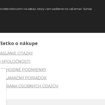
tvrdíte kliknutím na odkaz, ktorý vám pošleme na váš email. Súhlas
Všetko o nákupe
ASLANIE OTÁZKY
O SPOLOČNOSTI
OBCHODNÉ PODMIENKY
REKLAMAČNÝ PORIADOK
OCHRANA OSOBNÝCH ÚDAJOV