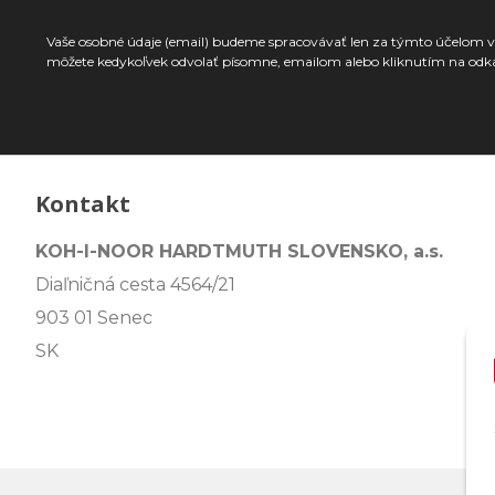
Vaše osobné údaje (email) budeme spracovávať len za týmto účelom v 
môžete kedykoľvek odvolať písomne, emailom alebo kliknutím na odk
Kontakt
KOH-I-NOOR HARDTMUTH SLOVENSKO, a.s.
Diaľničná cesta 4564/21
903 01 Senec
SK