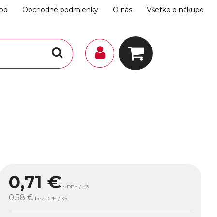
hod
Obchodné podmienky
O nás
Všetko o nákupe
0,71
€
s DPH / KS
0,58 €
bez DPH / KS