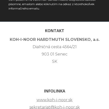
písomne, emailom alebo kliknutím na odkaz z ktoréhokoľvek
informačného emailu.
KONTAKT
KOH-I-NOOR HARDTMUTH SLOVENSKO, a.s.
Diaľničná cesta 4564/21
903 01 Senec
SK
INFOLINKA
www.koh-i-noor.sk
sekretariat@koh-i-noor.sk