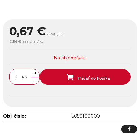
0,67
€
s DPH / KS
0,56 €
bez DPH / KS
Na objednávku
+
KS
Pridať do košíka
-
Obj. čislo:
15050100000