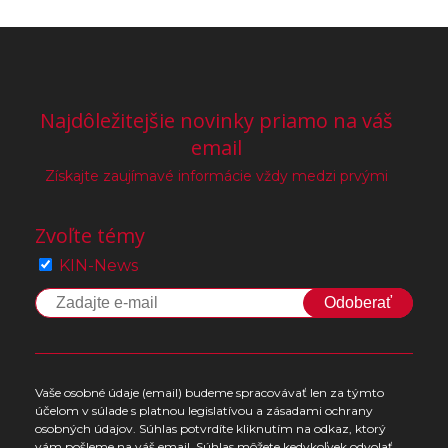
Najdôležitejšie novinky priamo na váš
email
Získajte zaujímavé informácie vždy medzi prvými
Zvoľte témy
KIN-News
Odoberať
Vaše osobné údaje (email) budeme spracovávať len za týmto
účelom v súlade s platnou legislatívou a zásadami ochrany
osobných údajov. Súhlas potvrdíte kliknutím na odkaz, ktorý
vám pošleme na váš email. Súhlas môžete kedykoľvek odvolať