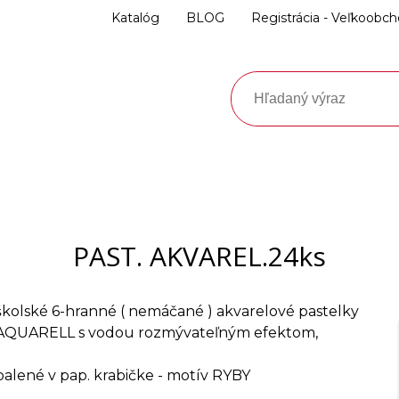
Katalóg
BLOG
Registrácia - Veľkoobc
PAST. AKVAREL.24ks
školské 6-hranné ( nemáčané ) akvarelové pastelky
AQUARELL s vodou rozmývateľným efektom,
balené v pap. krabičke - motív RYBY