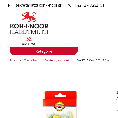
sekretariat@koh-i-noor.sk
+421 2 40252101
Kategórie
Úvod
Pastelky
Pastelky školské
PAST. AKVAREL.24ks