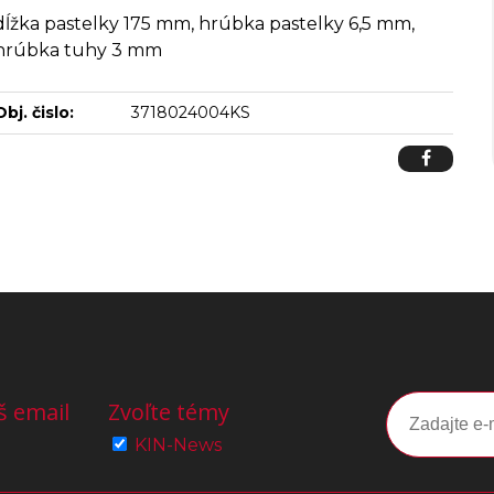
dĺžka pastelky 175 mm, hrúbka pastelky 6,5 mm,
hrúbka tuhy 3 mm
Obj. čislo:
3718024004KS
š email
Zvoľte témy
KIN-News