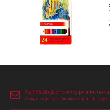
Najdôležitejšie novinky priamo na vá
Získajte zaujímavé informácie vždy medzi prvými