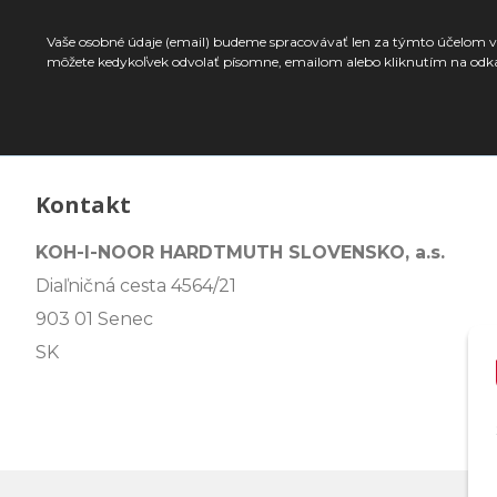
Vaše osobné údaje (email) budeme spracovávať len za týmto účelom v 
môžete kedykoľvek odvolať písomne, emailom alebo kliknutím na odk
Kontakt
KOH-I-NOOR HARDTMUTH SLOVENSKO, a.s.
Diaľničná cesta 4564/21
903 01 Senec
SK