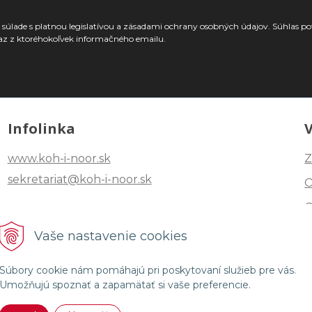
súlade s platnou legislatívou a zásadami ochrany osobných údajov. Súhlas po
az z ktoréhokoľvek informačného emailu.
Infolinka
www.koh-i-noor.sk
Z
sekretariat@koh-i-noor.sk
Tel: +421 2 40252101
Vaše nastavenie cookies
Fax: +421 2 44872870
Súbory cookie nám pomáhajú pri poskytovaní služieb pre vás.
Umožňujú spoznať a zapamätať si vaše preferencie.