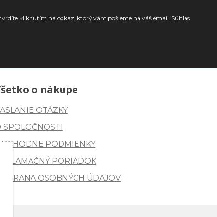
tvrdíte kliknutím na odkaz, ktorý vám pošleme na váš email. Súhlas
Všetko o nákupe
ASLANIE OTÁZKY
O SPOLOČNOSTI
OBCHODNÉ PODMIENKY
REKLAMAČNÝ PORIADOK
OCHRANA OSOBNÝCH ÚDAJOV