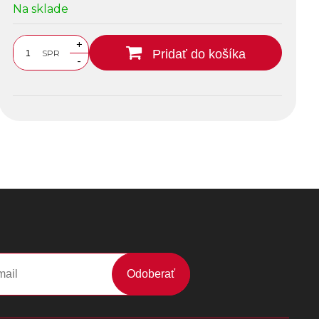
Na sklade
+
Pridať do košíka
SPR
-
Odoberať