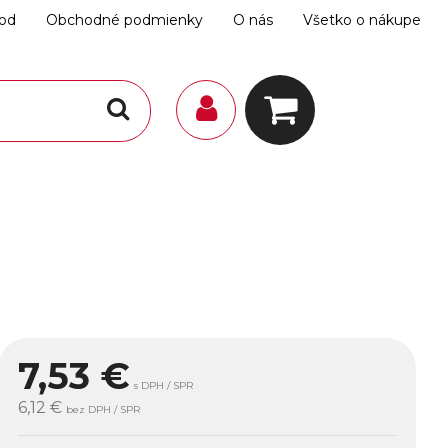
hod
Obchodné podmienky
O nás
Všetko o nákupe
7,53
€
s DPH / SPR
6,12 €
bez DPH / SPR