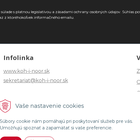
súlade s platnou legislatívou a zásadami ochrany osobných údajov. Súhlas po
az z ktoréhokoľvek informačného emailu.
Infolinka
www.koh-i-noor.sk
Z
sekretariat@koh-i-noor.sk
Tel: +421 2 40252101
Vaše nastavenie cookies
Fax: +421 2 44872870
Súbory cookie nám pomáhajú pri poskytovaní služieb pre vás.
Umožňujú spoznať a zapamätať si vaše preferencie.