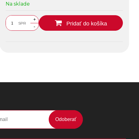
Na sklade
+
Pridať do košíka
SPR
-
Odoberať