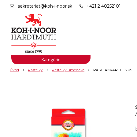
sekretariat@koh-i-noor.sk
+421 2 40252101
Kategórie
Úvod
Pastelky
Pastelky umelecké
PAST. AKVAREL. 12KS