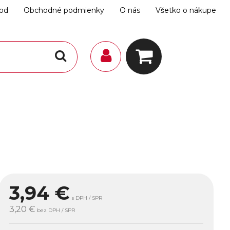
hod
Obchodné podmienky
O nás
Všetko o nákupe
3,94
€
s DPH / SPR
3,20 €
bez DPH / SPR