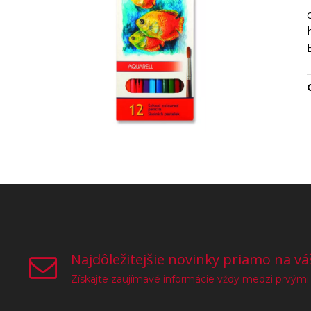
Najdôležitejšie novinky priamo na vá
Získajte zaujímavé informácie vždy medzi prvými