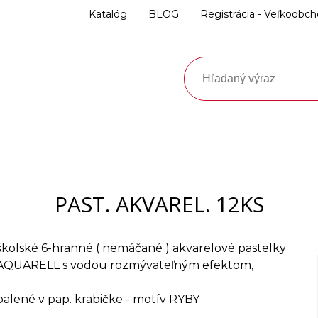
Katalóg
BLOG
Registrácia - Veľkoobc
PAST. AKVAREL. 12KS
školské 6-hranné ( nemáčané ) akvarelové pastelky
AQUARELL s vodou rozmývateľným efektom,
balené v pap. krabičke - motív RYBY