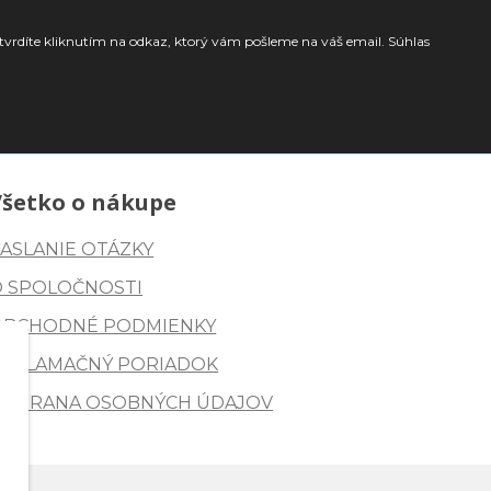
tvrdíte kliknutím na odkaz, ktorý vám pošleme na váš email. Súhlas
Všetko o nákupe
ASLANIE OTÁZKY
O SPOLOČNOSTI
OBCHODNÉ PODMIENKY
REKLAMAČNÝ PORIADOK
OCHRANA OSOBNÝCH ÚDAJOV