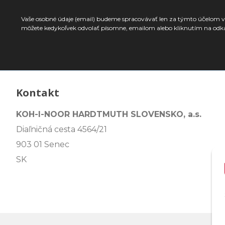
Vaše osobné údaje (email) budeme spracovávať len za týmto účelom v 
môžete kedykoľvek odvolať písomne, emailom alebo kliknutím na odk
Kontakt
KOH-I-NOOR HARDTMUTH SLOVENSKO, a.s.
Diaľničná cesta 4564/21
903 01 Senec
SK