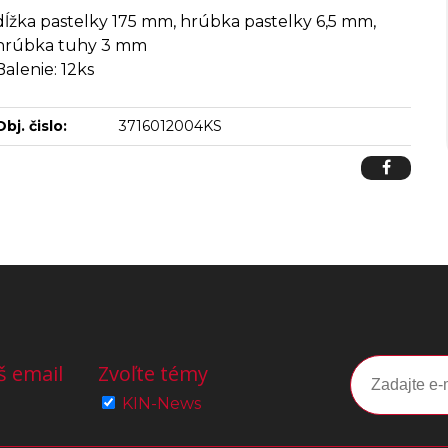
dĺžka pastelky 175 mm, hrúbka pastelky 6,5 mm,
hrúbka tuhy 3 mm
Balenie: 12ks
Obj. čislo:
3716012004KS
š email
Zvoľte témy
KIN-News