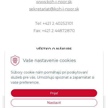
www.koh-i-noor.sk
sekretariat@koh-i-noor.sk
Tel: +421 2 40252101
Fax: +421 2 44872870
VŠETKO O NÁKUPE
ZASLANIE OTÁZKY
Vaše nastavenie cookies
O SPOLOČNOSTI
OBCHODNÉ PODMIENKY
Súbory cookie nám pomáhajú pri poskytovaní
služieb pre vás. Umožňujú spoznať a zapamätať si
REKLAMAČNÝ PORIADOK
vaše preferencie.
OCHRANA OSOBNÝCH ÚDAJOV
Prijať
© 2026 KOH-I-NOOR HARDTMUTH SLOVENSKO •
NextShop
&
e-shop
Nastaviť