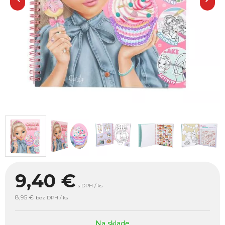
9,40
€
s DPH / ks
8,95 €
bez DPH / ks
Na sklade