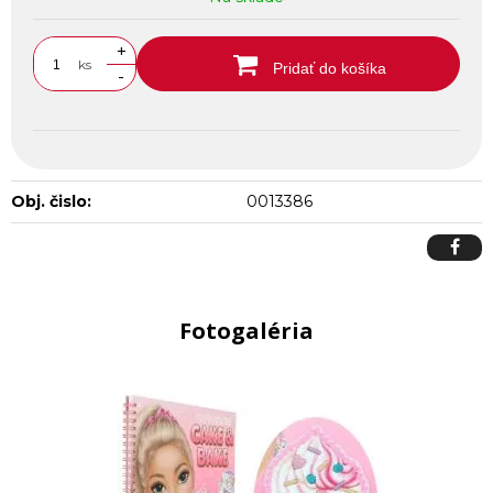
+
ks
Pridať do košíka
-
Obj. čislo:
0013386
Fotogaléria