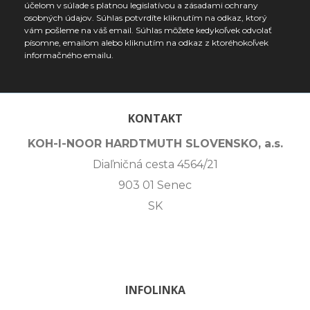
účelom v súlade s platnou legislatívou a zásadami ochrany
osobných údajov. Súhlas potvrdíte kliknutím na odkaz, ktorý
vám pošleme na váš email. Súhlas môžete kedykoľvek odvolať
písomne, emailom alebo kliknutím na odkaz z ktoréhokoľvek
informačného emailu.
KONTAKT
KOH-I-NOOR HARDTMUTH SLOVENSKO, a.s.
Diaľničná cesta 4564/21
903 01 Senec
SK
INFOLINKA