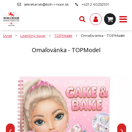
sekretariat@koh-i-noor.sk
+421 2 40252101
Úvod
Licenčný tovar
TOPModel
Omaľovánka - TOPModel
Omaľovánka - TOPModel