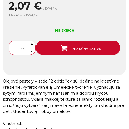
2,07
€
s DPH / ks
1,68 €
bez DPH / ks
Na sklade
+
ks
Pridať do košíka
-
Olejové pastely v sade 12 odtieňov sú ideálne na kreatívne
kreslenie, vyfarbovanie aj umelecké tvorenie. Vyznačujú sa
sýtymi farbami, jemným nanášaním a dobrou krycou
schopnosťou. Vďaka mäkkej textúre sa ľahko rozotierajú a
umožňujú vytvárať zaujímavé farebné efekty. Sú vhodné pre
deti, študentov aj hobby umelcov.
Vlastnosti: