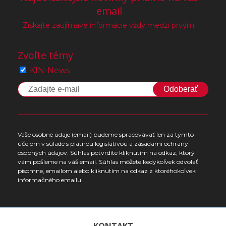
email
Získajte zaujímavé informácie vždy medzi prvými
Zvoľte témy
KIN-News
Odoberať
Vaše osobné údaje (email) budeme spracovávať len za týmto
účelom v súlade s platnou legislatívou a zásadami ochrany
osobných údajov. Súhlas potvrdíte kliknutím na odkaz, ktorý
vám pošleme na váš email. Súhlas môžete kedykoľvek odvolať
písomne, emailom alebo kliknutím na odkaz z ktoréhokoľvek
informačného emailu.
KONTAKT