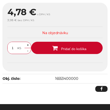
4,78
€
s DPH / KS
3,98 €
bez DPH / KS
Na objednávku
+
KS
Pridať do košíka
-
Obj. čislo:
16553400000