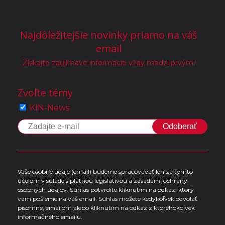
Najdôležitejšie novinky priamo na váš
email
Získajte zaujímavé informácie vždy medzi prvými
Zvoľte témy
KIN-News
Odoberať
Vaše osobné údaje (email) budeme spracovávať len za týmto
účelom v súlade s platnou legislatívou a zásadami ochrany
osobných údajov. Súhlas potvrdíte kliknutím na odkaz, ktorý
vám pošleme na váš email. Súhlas môžete kedykoľvek odvolať
písomne, emailom alebo kliknutím na odkaz z ktoréhokoľvek
informačného emailu.