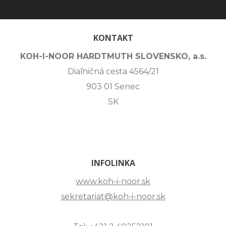
KONTAKT
KOH-I-NOOR HARDTMUTH SLOVENSKO, a.s.
Diaľničná cesta 4564/21
903 01 Senec
SK
INFOLINKA
www.koh-i-noor.sk
sekretariat@koh-i-noor.sk