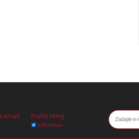
š email
Zvoľte témy
KIN-News