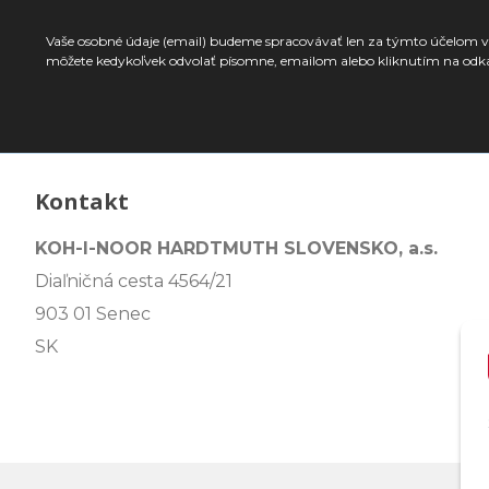
Vaše osobné údaje (email) budeme spracovávať len za týmto účelom v 
môžete kedykoľvek odvolať písomne, emailom alebo kliknutím na odk
Kontakt
KOH-I-NOOR HARDTMUTH SLOVENSKO, a.s.
Diaľničná cesta 4564/21
903 01 Senec
SK