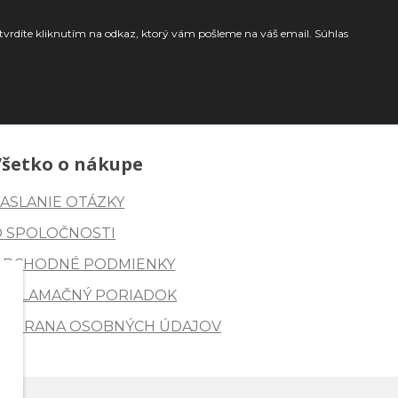
tvrdíte kliknutím na odkaz, ktorý vám pošleme na váš email. Súhlas
Všetko o nákupe
ASLANIE OTÁZKY
O SPOLOČNOSTI
OBCHODNÉ PODMIENKY
REKLAMAČNÝ PORIADOK
OCHRANA OSOBNÝCH ÚDAJOV