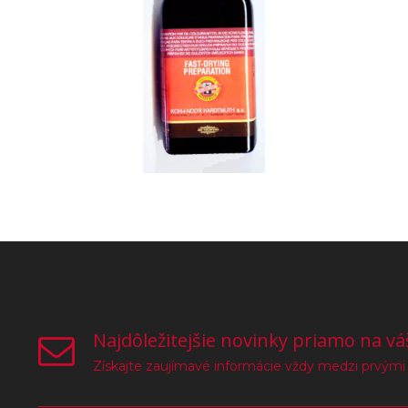
Najdôležitejšie novinky priamo na vá
Získajte zaujímavé informácie vždy medzi prvými