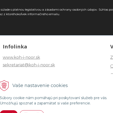
súlade s platnou legislatívou a zásadami ochrany osobných údajov. Súhlas po
az z ktoréhokoľvek informačného emailu.
Infolinka
www.koh-i-noor.sk
Z
sekretariat@koh-i-noor.sk
Tel: +421 2 40252101
Vaše nastavenie cookies
Fax: +421 2 44872870
Súbory cookie nám pomáhajú pri poskytovaní služieb pre vás.
Umožňujú spoznať a zapamätať si vaše preferencie.