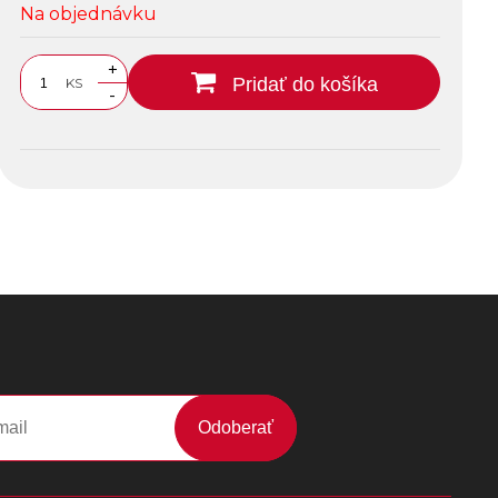
Na objednávku
+
Pridať do košíka
KS
-
Odoberať