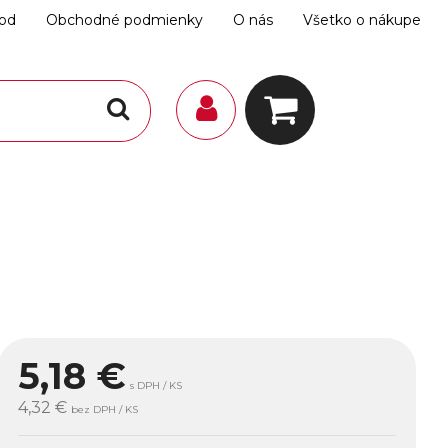
hod
Obchodné podmienky
O nás
Všetko o nákupe
5,18
€
s DPH / KS
4,32 €
bez DPH / KS