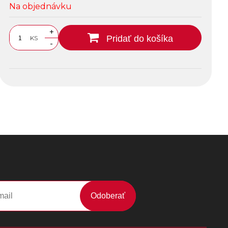
Na objednávku
+
Pridať do košíka
KS
-
Odoberať