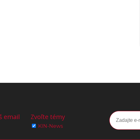
š email
Zvoľte témy
KIN-News