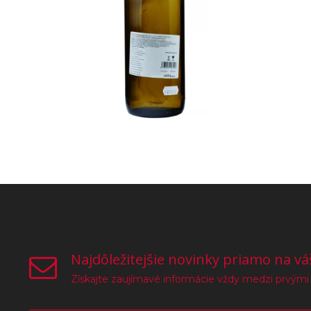
Najdôležitejšie novinky priamo na vá
Získajte zaujímavé informácie vždy medzi prvými