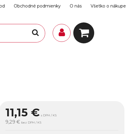
hod
Obchodné podmienky
O nás
Všetko o nákupe
11,15
€
s DPH / KS
9,29 €
bez DPH / KS