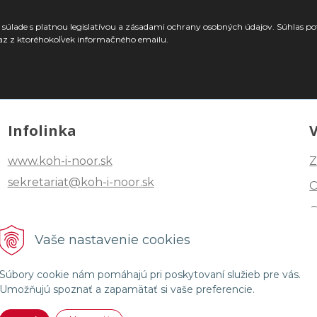
súlade s platnou legislatívou a zásadami ochrany osobných údajov. Súhlas po
az z ktoréhokoľvek informačného emailu.
Infolinka
www.koh-i-noor.sk
Z
sekretariat@koh-i-noor.sk
Tel: +421 2 40252101
Vaše nastavenie cookies
Fax: +421 2 44872870
Súbory cookie nám pomáhajú pri poskytovaní služieb pre vás.
Umožňujú spoznať a zapamätať si vaše preferencie.