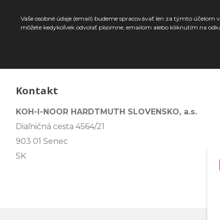
Vaše osobné údaje (email) budeme spracovávať len za týmto účelom v 
môžete kedykoľvek odvolať písomne, emailom alebo kliknutím na odk
Kontakt
KOH-I-NOOR HARDTMUTH SLOVENSKO, a.s.
Diaľničná cesta 4564/21
903 01 Senec
SK