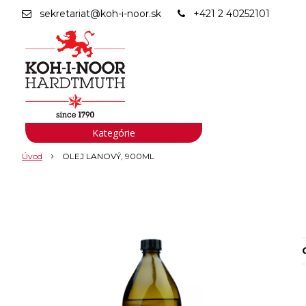
sekretariat@koh-i-noor.sk
+421 2 40252101
Kategórie
Úvod
OLEJ LANOVÝ, 900ML