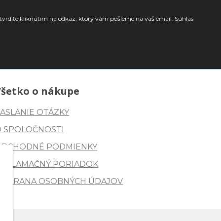
tvrdíte kliknutím na odkaz, ktorý vám pošleme na váš email. Súhlas
Všetko o nákupe
ASLANIE OTÁZKY
O SPOLOČNOSTI
OBCHODNÉ PODMIENKY
REKLAMAČNÝ PORIADOK
OCHRANA OSOBNÝCH ÚDAJOV