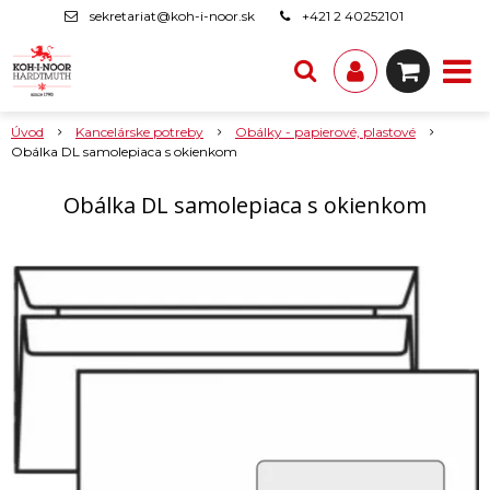
sekretariat@koh-i-noor.sk
+421 2 40252101
Úvod
Kancelárske potreby
Obálky - papierové, plastové
Obálka DL samolepiaca s okienkom
Obálka DL samolepiaca s okienkom