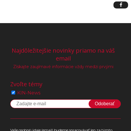
Najdôležitejšie novinky priamo na váš
email
Získajte zaujímavé informácie vždy medzi prvými
Zvoľte témy
KIN-News
Odoberať
Vaše osobné údaje (email) budeme spracovávať len za týmto