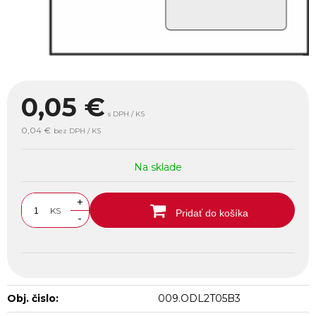
0,05
€
s DPH / KS
0,04 €
bez DPH / KS
Na sklade
+
KS
Pridať do košíka
-
Obj. čislo:
009.ODL2T05B3