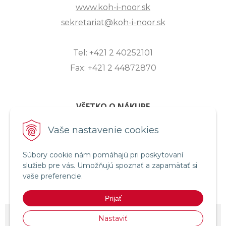
www.koh-i-noor.sk
sekretariat@koh-i-noor.sk
Tel: +421 2 40252101
Fax: +421 2 44872870
VŠETKO O NÁKUPE
ZASLANIE OTÁZKY
Vaše nastavenie cookies
O SPOLOČNOSTI
Súbory cookie nám pomáhajú pri poskytovaní
OBCHODNÉ PODMIENKY
služieb pre vás. Umožňujú spoznať a zapamätať si
REKLAMAČNÝ PORIADOK
vaše preferencie.
OCHRANA OSOBNÝCH ÚDAJOV
Prijať
© 2026 KOH-I-NOOR HARDTMUTH SLOVENSKO •
NextShop
&
e-shop
Nastaviť