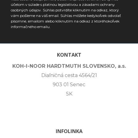
účelom v súlade s platnou legislatívou a zásadami ochrany
osobných údajov. Súhlas potvrdíte kliknutím na odkaz, ktorý
vám pošleme na váš email. Súhlas môžete kedykoľvek odvolať
písomne, emailom alebo kliknutím na odkaz z ktoréhokoľvek
informačného emailu.
KONTAKT
KOH-I-NOOR HARDTMUTH SLOVENSKO, a.s.
Diaľničná cesta 4564/21
903 01 Senec
SK
INFOLINKA