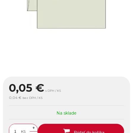
0,05
€
s DPH / KS
0,04 €
bez DPH / KS
Na sklade
+
KS
Pridať do košíka