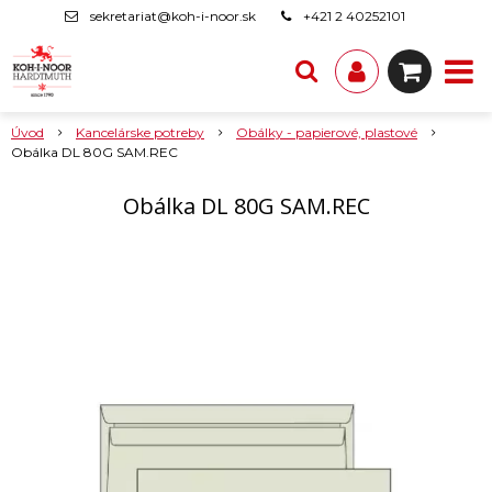
sekretariat@koh-i-noor.sk
+421 2 40252101
Úvod
Kancelárske potreby
Obálky - papierové, plastové
Obálka DL 80G SAM.REC
Obálka DL 80G SAM.REC