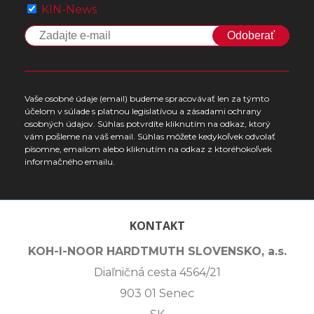
KIN-News
Odoberať
Vaše osobné údaje (email) budeme spracovávať len za týmto
účelom v súlade s platnou legislatívou a zásadami ochrany
osobných údajov. Súhlas potvrdíte kliknutím na odkaz, ktorý
vám pošleme na váš email. Súhlas môžete kedykoľvek odvolať
písomne, emailom alebo kliknutím na odkaz z ktoréhokoľvek
informačného emailu.
KONTAKT
KOH-I-NOOR HARDTMUTH SLOVENSKO, a.s.
Diaľničná cesta 4564/21
903 01 Senec