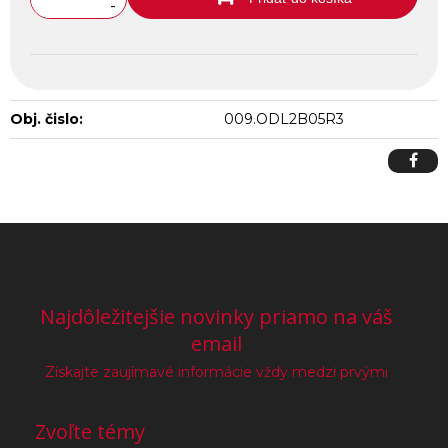
-
Obj. čislo:
009.ODL2B05R3
Najdôležitejšie novinky priamo na váš
email
Získajte zaujímavé informácie vždy medzi prvými
Zvoľte témy