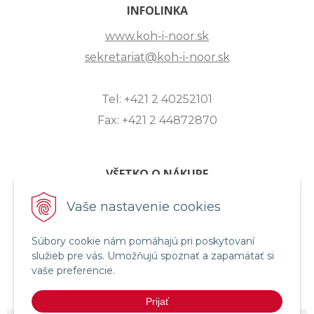
INFOLINKA
www.koh-i-noor.sk
sekretariat@koh-i-noor.sk
Tel: +421 2 40252101
Fax: +421 2 44872870
VŠETKO O NÁKUPE
ZASLANIE OTÁZKY
Vaše nastavenie cookies
O SPOLOČNOSTI
Súbory cookie nám pomáhajú pri poskytovaní
OBCHODNÉ PODMIENKY
služieb pre vás. Umožňujú spoznať a zapamätať si
REKLAMAČNÝ PORIADOK
vaše preferencie.
OCHRANA OSOBNÝCH ÚDAJOV
Prijať