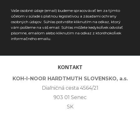
Vaše osobné údaje (email) budeme spracovávať len za týmto
účelom v súlade s platnou legislatívou a zásadami ochrany
osobných údajov. Súhlas potvrdíte kliknutím na odkaz, ktorý
vám pošleme na váš email. Súhlas môžete kedykoľvek odvolať
písomne, emailom alebo kliknutím na odkaz z ktoréhokoľvek
informačného emailu.
KONTAKT
KOH-I-NOOR HARDTMUTH SLOVENSKO, a.s.
Diaľničná cesta 4564/21
903 01 Senec
SK