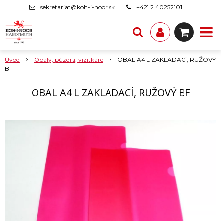
sekretariat@koh-i-noor.sk
+421 2 40252101
Úvod
Obaly, púzdra, vizitkáre
OBAL A4 L ZAKLADACÍ, RUŽOVÝ
BF
OBAL A4 L ZAKLADACÍ, RUŽOVÝ BF