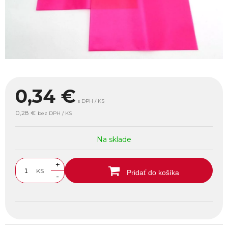
0,34
€
s DPH / KS
0,28 €
bez DPH / KS
Na sklade
+
KS
Pridať do košíka
-