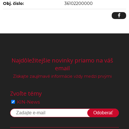
Obj. čislo:
36102200000
Najdôležitejšie novinky priamo na váš
email
Získajte zaujímavé informácie vždy medzi prvými
Zvoľte témy
KIN-News
Odoberať